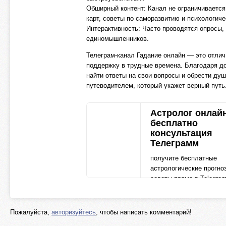
Обширный контент: Канал не ограничивается
карт, советы по саморазвитию и психологич
Интерактивность: Часто проводятся опросы,
единомышленников.
Телеграм-канал Гадание онлайн — это отлич
поддержку в трудные времена. Благодаря д
найти ответы на свои вопросы и обрести душ
путеводителем, который укажет верный путь
Астролог онлай
бесплатно
консультация
Телеграмм
получите бесплатные
астрологические прогно
советы прямо в Telegram
Общайтесь с
профессиональными
астрологами и узнайте, 
Пожалуйста,
авторизуйтесь
, чтобы написать комментарий!
звезды говорят о ваше