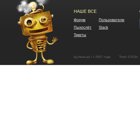
НАШЕ ВСЕ
Форум
Пользователи
Пыхослёт
Slack
Тикеты
(ц) пыха.ру / с 2007 года Total: 0.02