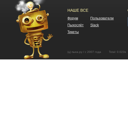
НАШЕ ВСЕ
Форум
Пользователи
Пыхослёт
Slack
Тикеты
(ц) пыха.ру / с 2007 года Total: 0.02