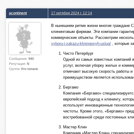
acontinent
17 октября 2024 г. 12:14
В нынешнем ритме жизни многие граждане 
клининговым фирмам. Эти компании гаранти
коммерческие объекты. Рассмотрим несколь
vyboru-i-zakazu-kliningovyh-uslug/
, которые з
Чисто Петербург
Сообщения:
940
Одной из самых известных компаний в
Репутация:
N
услуг, включая уборку жилых и комме
Группа:
Кто попало
отмечают высокую скорость работы и 
преимуществом является использован
Бергамо
Компания «Бергамо» специализируетс
европейский подход к клинингу, кото
использует инновационные технологии
чистоты. Кроме этого, «Бергамо» пред
востребованной среди постоянных кли
Мастер Клин
Компания «Мастер Клин» специализиру