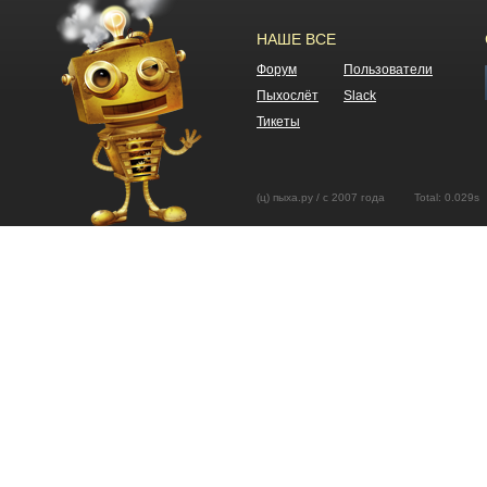
НАШЕ ВСЕ
Форум
Пользователи
Пыхослёт
Slack
Тикеты
(ц) пыха.ру / с 2007 года Total: 0.02