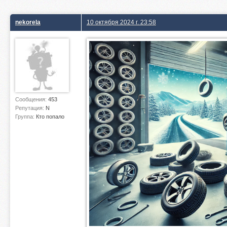
nekorela
10 октября 2024 г. 23:58
Сообщения:
453
Репутация:
N
Группа:
Кто попало