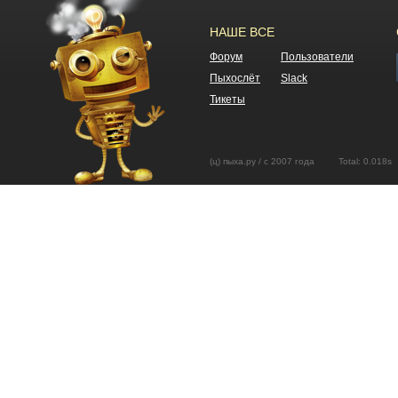
НАШЕ ВСЕ
Форум
Пользователи
Пыхослёт
Slack
Тикеты
(ц) пыха.ру / с 2007 года Total: 0.01