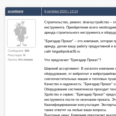
acontinent
9 октября 2024 г. 13:14
Строительство, ремонт, благоустройство – 
инструмента. Приобретение всего необходим
аренда строительного инструмента и оборуд
"Бригадир Прокат" – это компания, которая 
аренду, делая вашу работу продуктивной и 
Сообщения:
940
сайт brigadirprokat36.ru
Репутация:
N
Группа:
Кто попало
Что предлагает "Бригадир Прокат"?
Широкий ассортимент: В каталоге компании 
оборудования, от виброплит и вибротрамбово
снегоочистительных машин и тепловых пуше
Качество и надежность: "Бригадир Прокат" с
Оборудование систематически проходит техн
Удобство и сервис: "Бригадир Прокат" предл
инструмента после по окончании проката. Эт
Квалифицированная консультация: Эксперты 
также ответят на любые ваши вопросы.
Выгодные цены: Компания предлагает выгодн