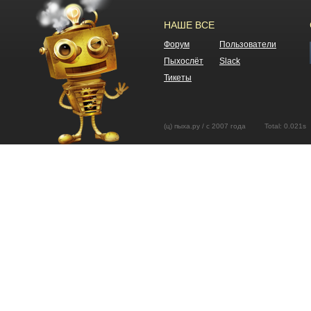
НАШЕ ВСЕ
Форум
Пользователи
Пыхослёт
Slack
Тикеты
(ц) пыха.ру / с 2007 года Total: 0.02