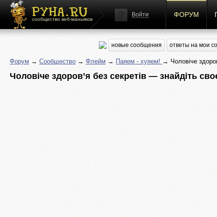
ФОРУМ
Войти
сообщество веб-маньяков
новые сообщения
ответы на мои 
Форум
→
Сообщество
→
Флейм
→
Паяем - хуяем!
→ Чоловіче здоров
Чоловіче здоров’я без секретів — знайдіть сво