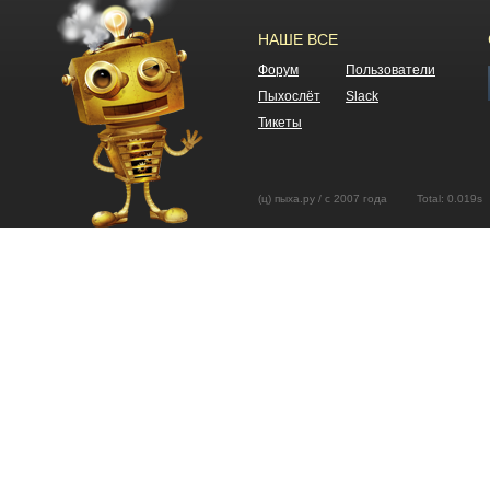
НАШЕ ВСЕ
Форум
Пользователи
Пыхослёт
Slack
Тикеты
(ц) пыха.ру / с 2007 года Total: 0.01