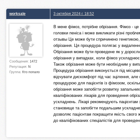
worksale
3 октября 2024 г. 18:52
В мене фімоз, потрібне обрізання. Фімоз - ц
головки пеніса і може викликати різні пробл
отзывы Це може бути спричинено генетикою,
обрізання. Ця процедура полягає у видаленні
Обрізання може бути проведене як у дорослих
обрізання у випадках, коли фімоз ускладнює с
Сообщения:
1472
Також обрізання може бути необхідним у вип
Репутация:
N
Процедура обрізання виконується під місцев
Группа:
Кто попало
відчувати дискомфорт під час зцілення, але
процедурою для пацієнтів із фімозом, оскіль
обрізання може запобігти розвитку запальних
кваліфікованих лікарів для проведення обрі
ускладнень. Лікарі рекомендують пацієнтам 
становище та запобігти подальшим ускладнен
дозволяє пацієнтам покращити якість свого 
до кваліфікованих спеціалістів для проведен