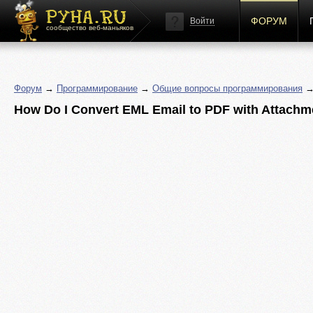
ФОРУМ
Войти
сообщество веб-маньяков
Форум
→
Программирование
→
Общие вопросы программирования
→ 
How Do I Convert EML Email to PDF with Attachm