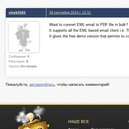
vivek0565
28 сентября 2024 г. 10:31
Want to convert EML email to PDF file in bulk
It supports all the EML based email client i.e. 
It gives the free demo version that permits to con
Сообщения:
9
Репутация:
N
Группа:
Кто попало
Пожалуйста,
авторизуйтесь
, чтобы написать комментарий!
НАШЕ ВСЕ