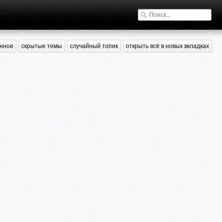
нное
скрытые темы
случайный топик
открыть всё в новых вкладках