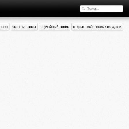
нное
скрытые темы
случайный топик
открыть всё в новых вкладках