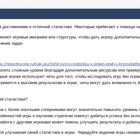
м достижениям и отличной статистике. Некоторые прибегают к помощи чи
меняют игровые механики или структуры, чтобы дать игроку дополнител
нение задач.
ps://newxboxone.ru/kak-uluchshit-svoyu-statistiku-v-onlajn-igrah-s-krosspla
долеть сложные уровни благодаря дополнительным ресурсам или преим
ые игроки используют читы для того, чтобы исследовать игру без огран
тремится к высоким результатам в играх, читы могут дать возможность б
ей статистики?
гра с более опытными соперниками могут значительно повысить уровень 
бенностей игры и изучение стратегии помогут добиться успеха без испо
 работа с другими игроками может помочь улучшить результаты и добить
об улучшения своей статистики в играх. Чередуйте ведение игры своим