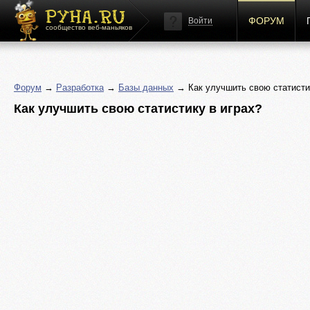
ФОРУМ
Войти
сообщество веб-маньяков
Форум
→
Разработка
→
Базы данных
→ Как улучшить свою статисти
Как улучшить свою статистику в играх?