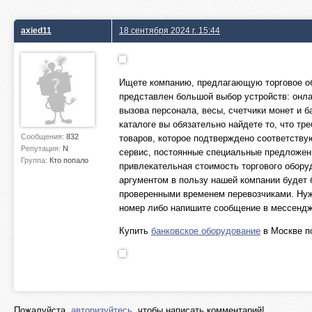
axied11
18 сентября 2024 г. 15:44
Ищете компанию, предлагающую торговое об
представлен большой выбор устройств: онла
вызова персонала, весы, счетчики монет и 
каталоге вы обязательно найдете то, что т
Сообщения:
832
товаров, которое подтверждено соответст
Репутация:
N
сервис, постоянные специальные предложен
Группа:
Кто попало
привлекательная стоимость торгового обор
аргументом в пользу нашей компании будет 
проверенными временем перевозчиками. Ну
номер либо напишите сообщение в мессендж
Купить
банковское оборудование
в Москве по
Пожалуйста,
авторизуйтесь
, чтобы написать комментарий!