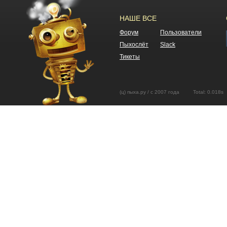
НАШЕ ВСЕ
Форум
Пользователи
Пыхослёт
Slack
Тикеты
(ц) пыха.ру / с 2007 года Total: 0.01