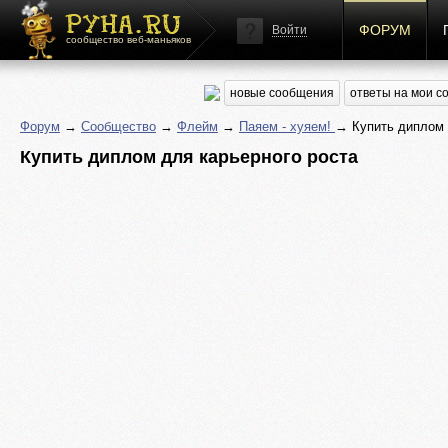
ФОРУМ
Войти
сообщество веб-маньяков
новые сообщения
ответы на мои 
Форум
→
Сообщество
→
Флейм
→
Паяем - хуяем!
→ Купить диплом 
Купить диплом для карьерного роста