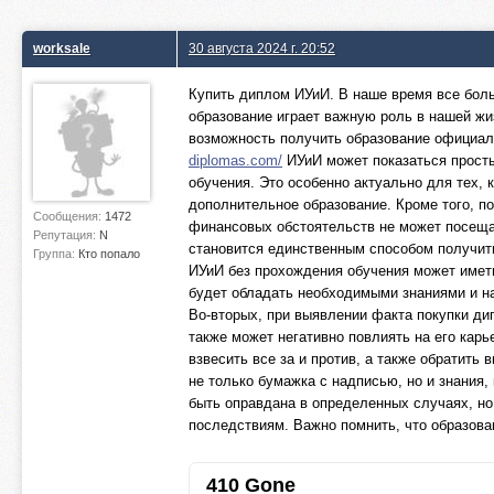
worksale
30 августа 2024 г. 20:52
Купить диплом ИУиИ. В наше время все боль
образование играет важную роль в нашей жиз
возможность получить образование официал
diplomas.com/
ИУиИ может показаться просты
обучения. Это особенно актуально для тех, 
дополнительное образование. Кроме того, п
Сообщения:
1472
финансовых обстоятельств не может посещат
Репутация:
N
становится единственным способом получит
Группа:
Кто попало
ИУиИ без прохождения обучения может иметь
будет обладать необходимыми знаниями и на
Во-вторых, при выявлении факта покупки ди
также может негативно повлиять на его кар
взвесить все за и против, а также обратить
не только бумажка с надписью, но и знания,
быть оправдана в определенных случаях, но 
последствиям. Важно помнить, что образован
410 Gone