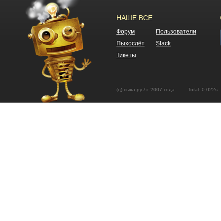
НАШЕ ВСЕ
Форум
Пользователи
Пыхослёт
Slack
Тикеты
(ц) пыха.ру / с 2007 года Total: 0.02