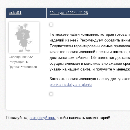
axied11
20 августа 2024 г. 11:28
Не можете найти компанию, которая готова 
изделий из нее? Рекомендуем обратить вним
Покупателям гарантированы самые привлека
качестве полиэтиленовой пленки и пакето
Сообщения:
832
достоинством «Регион 18» является доставка
Репутация:
N
осуществляемая в максимально сжатые срок
Группа:
Кто попало
указан на нашем сайте, и получите у мене
Заказать полиэтиленовую пленку для упаков
plenka-i-izdeliya-iz-plenki
Пожалуйста,
авторизуйтесь
, чтобы написать комментарий!