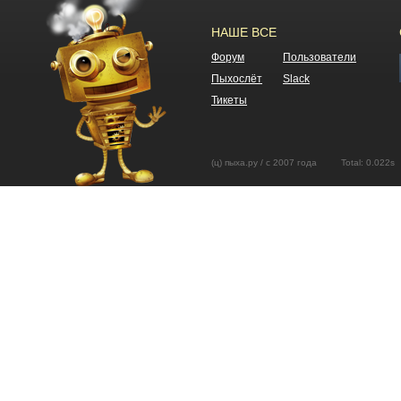
НАШЕ ВСЕ
Форум
Пользователи
Пыхослёт
Slack
Тикеты
(ц) пыха.ру / с 2007 года Total: 0.02