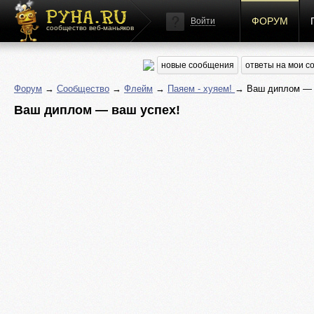
ФОРУМ
Войти
сообщество веб-маньяков
новые сообщения
ответы на мои 
Форум
→
Сообщество
→
Флейм
→
Паяем - хуяем!
→ Ваш диплом — 
Ваш диплом — ваш успех!