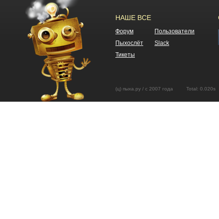
НАШЕ ВСЕ
Форум
Пользователи
Пыхослёт
Slack
Тикеты
(ц) пыха.ру / с 2007 года Total: 0.02