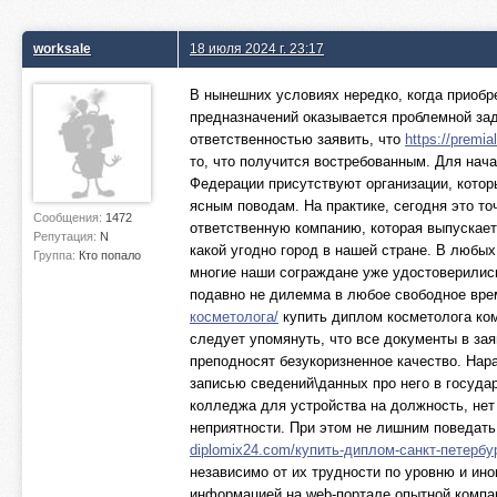
worksale
18 июля 2024 г. 23:17
В нынешних условиях нередко, когда приобр
предназначений оказывается проблемной зад
ответственностью заявить, что
https://premi
то, что получится востребованным. Для нача
Федерации присутствуют организации, котор
ясным поводам. На практике, сегодня это то
Сообщения:
1472
ответственную компанию, которая выпускает
Репутация:
N
какой угодно город в нашей стране. В любы
Группа:
Кто попало
многие наши сограждане уже удостоверились
подавно не дилемма в любое свободное вре
косметолога/
купить диплом косметолога ком
следует упомянуть, что все документы в за
преподносят безукоризненное качество. Нара
записью сведений\данных про него в госуда
колледжа для устройства на должность, нет 
неприятности. При этом не лишним поведать
diplomix24.com/купить-диплом-санкт-петербу
независимо от их трудности по уровню и ин
информацией на web-портале опытной компан