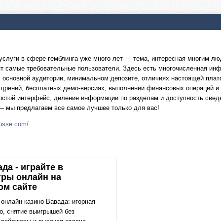
слуги в сфере гемблинга уже много лет — тема, интересная многим лю
енят самые требовательные пользователи. Здесь есть многочисленная ин
, основной аудитории, минимальном депозите, отличиях настоящей плат
ощрений, бесплатных демо-версиях, выполнении финансовых операций и 
остой интерфейс, деление информации по разделам и доступность свед
 — мы предлагаем все самое лучшее только для вас!
russe.com/
да - играйте в
гры онлайн на
ом сайте
онлайн-казино Вавада: игорная
о, снятие выигрышей без