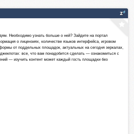
дям. Необходимо узнать больше о ней? Зайдите на портал
формация о лицензиях, количестве языков интерфейса, игровом
формы от поддельных площадок, актуальных на сегодня зеркалах,
джекпотах: все, что вам понадобится сделать — ознакомиться с
ений — изучить контент может каждый гость площадки без