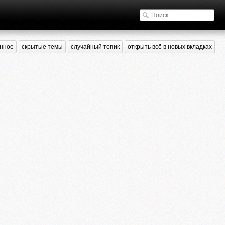
нное
скрытые темы
случайный топик
открыть всё в новых вкладках