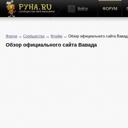
ФОРУМ
Войти
сообщество веб-маньяков
Форум
→
Сообщество
→
Флейм
→ Обзор официального сайта Вавад
Обзор официального сайта Вавада