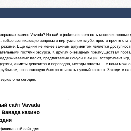
 зеркалах казино Vavada? На сайте jnckmusic.com есть многочисленны
а любые возникающие вопросы о виртуальном клубе, просто прочтя ста
ом режиме. Еще одним не менее важным аргументом является доступнос
вательными гостями ресурса. К другим очевидным преимуществам портал
ддерживаемых валют, предлагаемые бонусы и акции, ассортимент игр, 
держки, лимиты депозитов и переводов, методы оплаты — с нами можно 
 рубрикам, позволяющую быстро отыскать нужный контент. Заходите на п
зеркало на сегодня.
й сайт Vavada
 Вавада казино
годня
 официальный сайт для