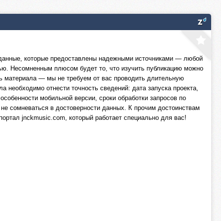
е данные, которые предоставлены надежными источниками — любой
тью. Несомненным плюсом будет то, что изучить публикацию можно
ть материала — мы не требуем от вас проводить длительную
а необходимо отнести точность сведений: дата запуска проекта,
особенности мобильной версии, сроки обработки запросов по
не сомневаться в достоверности данных. К прочим достоинствам
ортал jnckmusic.com, который работает специально для вас!