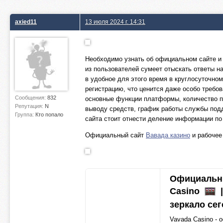
axied11
13 июля 2024 г. 14:31
Необходимо узнать об официальном сайте и
из пользователей сумеет отыскать ответы н
в удобное для этого время в круглосуточн
регистрацию, что ценится даже особо требо
Сообщения:
832
основные функции платформы, количество по
Репутация:
N
выводу средств, график работы службы под
Группа:
Кто попало
сайта стоит отнести деление информации по
Официальный сайт
Вавада казино
и рабочее 
Официальны
Casino
|
зеркало се
Vavada Casino -