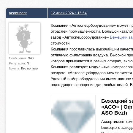
acontinent
12 июля 2024 г. 15:54
Компания «Автоспецоборудование» может пр
отраслей промышленности. Большой каталог
завод «Автоспецоборудование»
Бежецкий за
стоимости.
Компания прославилась высочайшим качест
отличную фильтрацию воздуха. Высокой про
Сообщения:
940
которое применяется в разных сферах, вкл
Репутация:
N
Компания реализует модульные компрессорн
Группа:
Кто попало
воздухе. «Автоспецоборудование» является 
Удачный выбор оборудования имеет важное 
подходящее оснащение для любых целей. Вы
Бежецкий з
«АСО» | Оф
ASO Bezh
Ассортимент ком
Бежецкого завод