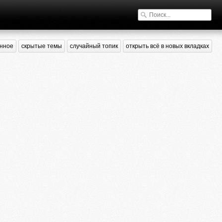
нное
скрытые темы
случайный топик
открыть всё в новых вкладках