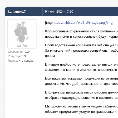
kaniamor17
9 июля 2024 г. 7:20
[img]
https://i.ibb.co/YjxdTfB/image.png[/img]
Формирование фирменного стиля компании и
продуманными и качественными будут корпо
Производственная компания BaTaB специализ
За многолетний производственный опыт раб
Сообщения:
110
ценам.
Репутация:
N
Группа:
Кто попало
В нашем прайс-листе представлен внушитель
зажимом, на магните или ленте; справочные
Вся наша выпускаемая продукция изготавлив
достижения, что даёт возможность гаранти
В фирме мы придерживаемся мировоззрения 
отобрать подходящие решения в соответств
Мы можем изготовить какие угодно таблички
образом предлагаем услуги по гравировке и