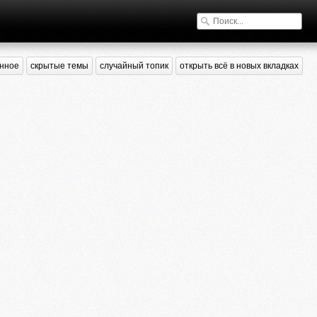
нное
скрытые темы
случайный топик
открыть всё в новых вкладках