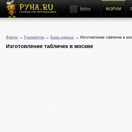
ФОРУМ
Войти
сообщество веб-маньяков
Форум
→
Разработка
→
Базы данных
→ Изготовление табличек в мо
Изготовление табличек в москве