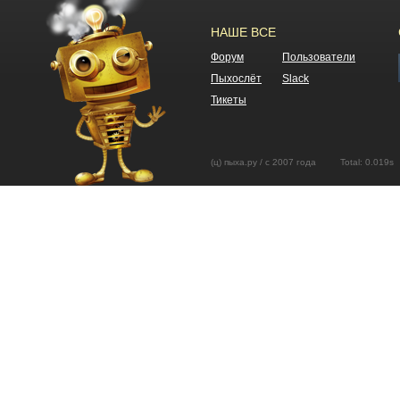
НАШЕ ВСЕ
Форум
Пользователи
Пыхослёт
Slack
Тикеты
(ц) пыха.ру / с 2007 года Total: 0.01