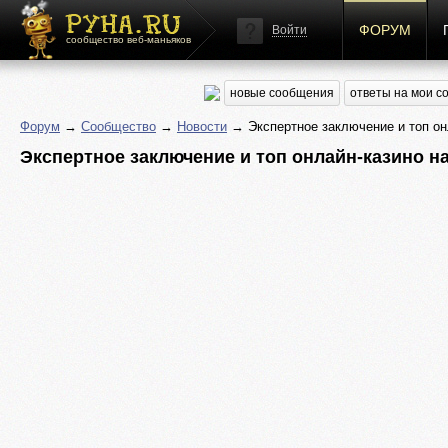
ФОРУМ
Войти
сообщество веб-маньяков
новые сообщения
ответы на мои 
Форум
→
Сообщество
→
Новости
→ Экспертное заключение и топ он
Экспертное заключение и топ онлайн-казино н