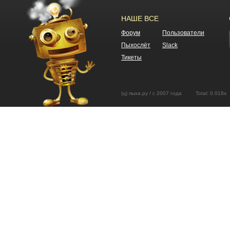
НАШЕ ВСЕ
Форум
Пользователи
Пыхослёт
Slack
Тикеты
(ц) пыха.ру / с 2007 года Total: 0.01