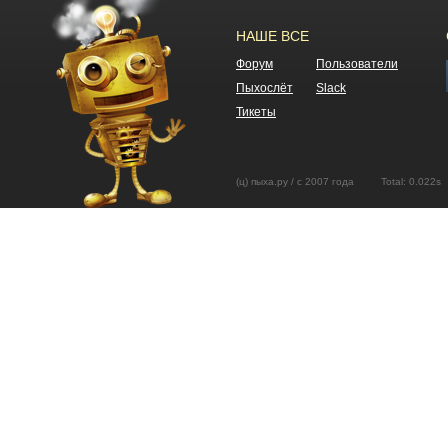
НАШЕ ВСЕ
Форум
Пользователи
Пыхослёт
Slack
Тикеты
(ц) пыха.ру / с 2007 года Total: 0.02