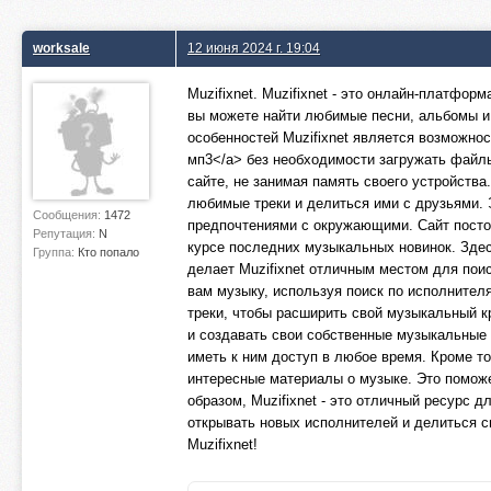
worksale
12 июня 2024 г. 19:04
Muzifixnet. Muzifixnet - это онлайн-платфор
вы можете найти любимые песни, альбомы и
особенностей Muzifixnet является возможнос
мп3</a> без необходимости загружать файлы
сайте, не занимая память своего устройства
любимые треки и делиться ими с друзьями.
Сообщения:
1472
предпочтениями с окружающими. Сайт постоя
Репутация:
N
курсе последних музыкальных новинок. Здес
Группа:
Кто попало
делает Muzifixnet отличным местом для пои
вам музыку, используя поиск по исполните
треки, чтобы расширить свой музыкальный кр
и создавать свои собственные музыкальные
иметь к ним доступ в любое время. Кроме то
интересные материалы о музыке. Это поможе
образом, Muzifixnet - это отличный ресурс
открывать новых исполнителей и делиться 
Muzifixnet!