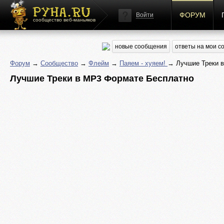
ФОРУМ
Войти
сообщество веб-маньяков
новые сообщения
ответы на мои 
Форум
→
Сообщество
→
Флейм
→
Паяем - хуяем!
→ Лучшие Треки 
Лучшие Треки в MP3 Формате Бесплатно