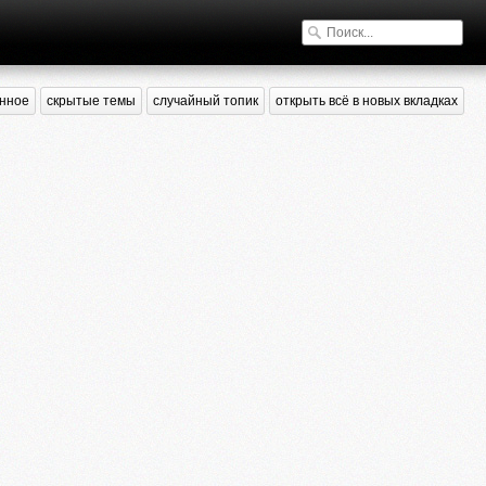
нное
скрытые темы
случайный топик
открыть всё в новых вкладках