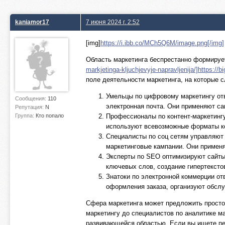
kaniamor17
7 июня 2024 г. 2:52
[img]
https://i.ibb.co/MCh5Q6M/image.png[/img]
Область маркетинга беспрестанно формирует
markjetinga-kljuchjevyje-napravljenija/]https://bi
поле деятельности маркетинга, на которые 
Умельцы по цифровому маркетингу отв
Сообщения:
110
электронная почта. Они применяют са
Репутация:
N
Группа:
Кто попало
Профессионалы по контент-маркетинг
используют всевозможные форматы кон
Специалисты по соц сетям управляют 
маркетинговые кампании. Они применя
Эксперты по SEO оптимизируют сайты и
ключевых слов, создание гипертексто
Знатоки по электронной коммерции от
оформления заказа, организуют обсл
Сфера маркетинга может предложить просто
маркетингу до специалистов по аналитике м
развивающейся областью. Если вы ищете пер