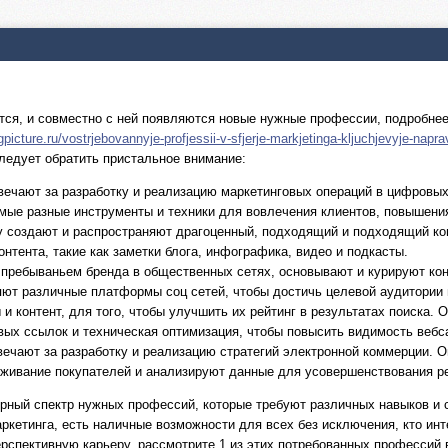
ся, и совместно с ней появляются новые нужные профессии, подробнее:
gpicture.ru/vostrjebovannyje-profjessii-v-sfjerje-markjetinga-kljuchjevyje-napravl
следует обратить пристальное внимание:
ечают за разработку и реализацию маркетинговых операций в цифровых 
мые разные инструменты и техники для вовлечения клиентов, повышения
у создают и распространяют драгоценный, подходящий и подходящий ко
тента, такие как заметки блога, инфографика, видео и подкасты.
пребываньем бренда в общественных сетях, основывают и курируют конт
ют различные платформы соц сетей, чтобы достичь целевой аудитории 
 контент, для того, чтобы улучшить их рейтинг в результатах поиска. 
вых ссылок и техническая оптимизация, чтобы повысить видимость вебса
вечают за разработку и реализацию стратегий электронной коммерции. 
уживание покупателей и анализируют данные для усовершенствования ре
рный спектр нужных профессий, которые требуют различных навыков и
аркетинга, есть наличные возможности для всех без исключения, кто ин
спективную карьеру, рассмотрите 1 из этих потребованных профессий 