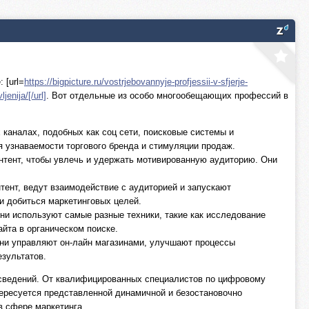
 [url=
https://bigpicture.ru/vostrjebovannyje-profjessii-v-sfjerje-
jenija/[/url]
. Вот отдельные из особо многообещающих профессий в
каналах, подобных как соц сети, поисковые системы и
 узнаваемости торгового бренда и стимуляции продаж.
нтент, чтобы увлечь и удержать мотивированную аудиторию. Они
ент, ведут взаимодействие с аудиторией и запускают
и добиться маркетинговых целей.
Они используют самые разные техники, такие как исследование
йта в органическом поиске.
Они управляют он-лайн магазинами, улучшают процессы
зультатов.
 сведений. От квалифицированных специалистов по цифровому
тересуется представленной динамичной и безостановочно
в сфере маркетинга.