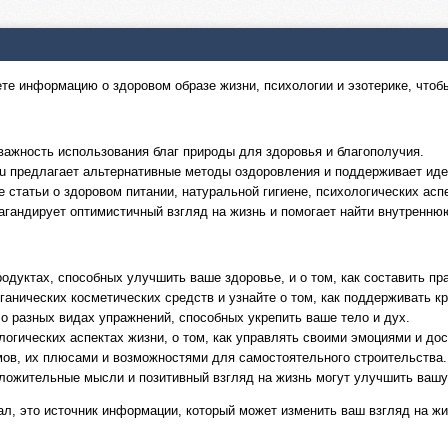
йдете информацию о здоровом образе жизни, психологии и эзотерике, что
важность использования благ природы для здоровья и благополучия.
ru предлагает альтернативные методы оздоровления и поддерживает ид
 статьи о здоровом питании, натуральной гигиене, психологических асп
пагандирует оптимистичный взгляд на жизнь и помогает найти внутренню
одуктах, способных улучшить ваше здоровье, и о том, как составить пр
ганических косметических средств и узнайте о том, как поддерживать 
 разных видах упражнений, способных укрепить ваше тело и дух.
логических аспектах жизни, о том, как управлять своими эмоциями и до
мов, их плюсами и возможностями для самостоятельного строительства.
оложительные мысли и позитивный взгляд на жизнь могут улучшить вашу
ртал, это источник информации, который может изменить ваш взгляд на ж