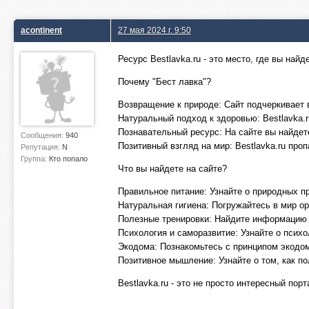
acontinent
27 мая 2024 г. 9:50
Ресурс Bestlavka.ru - это место, где вы на
Почему "Бест лавка"?
Возвращение к природе: Сайт подчеркивает 
Натуральный подход к здоровью: Bestlavka.
Познавательный ресурс: На сайте вы найдете
Сообщения:
940
Позитивный взгляд на мир: Bestlavka.ru про
Репутация:
N
Группа:
Кто попало
Что вы найдете на сайте?
Правильное питание: Узнайте о природных пр
Натуральная гигиена: Погружайтесь в мир ор
Полезные тренировки: Найдите информацию о
Психология и саморазвитие: Узнайте о психо
Экодома: Познакомьтесь с принципом экодо
Позитивное мышление: Узнайте о том, как п
Bestlavka.ru - это не просто интересный по