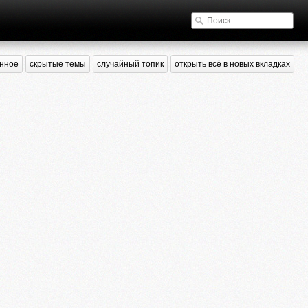
нное
скрытые темы
случайный топик
открыть всё в новых вкладках