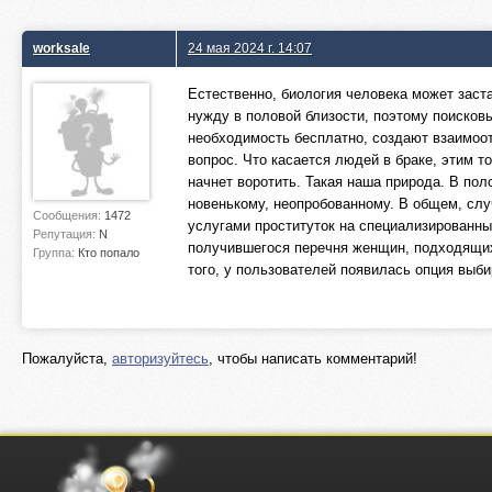
worksale
24 мая 2024 г. 14:07
Естественно, биология человека может заста
нужду в половой близости, поэтому поиско
необходимость бесплатно, создают взаимоот
вопрос. Что касается людей в браке, этим т
начнет воротить. Такая наша природа. В пол
новенькому, неопробованному. В общем, сл
Сообщения:
1472
услугами проституток на специализированны
Репутация:
N
получившегося перечня женщин, подходящих
Группа:
Кто попало
того, у пользователей появилась опция выбир
Пожалуйста,
авторизуйтесь
, чтобы написать комментарий!