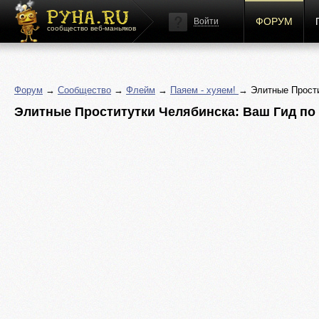
ФОРУМ
Войти
сообщество веб-маньяков
Форум
→
Сообщество
→
Флейм
→
Паяем - хуяем!
→ Элитные Прости
Элитные Проститутки Челябинска: Ваш Гид п