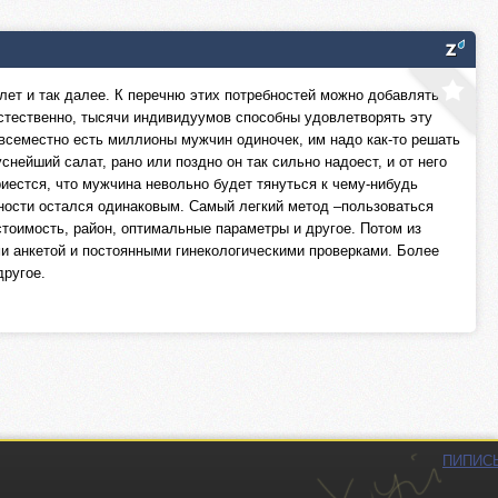
лет и так далее. К перечню этих потребностей можно добавлять
стественно, тысячи индивидуумов способны удовлетворять эту
всеместно есть миллионы мужчин одиночек, им надо как-то решать
снейший салат, рано или поздно он так сильно надоест, и от него
риестся, что мужчина невольно будет тянуться к чему-нибудь
ности остался одинаковым. Самый легкий метод –пользоваться
тоимость, район, оптимальные параметры и другое. Потом из
и анкетой и постоянными гинекологическими проверками. Более
другое.
ПИПИС