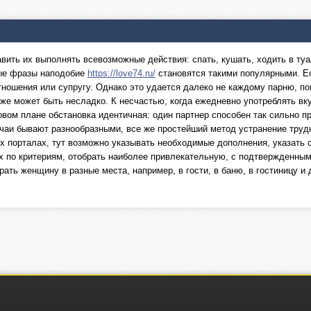
вить их выполнять всевозможные действия: спать, кушать, ходить в туа
вые фразы наподобие
https://love74.ru/
становятся такими популярными. Е
ношения или супругу. Однако это удается далеко не каждому парню, по
оже может быть несладко. К несчастью, когда ежедневно употреблять вку
овом плане обстановка идентичная: один партнер способен так сильно п
учаи бывают разнообразными, все же простейший метод устранение труд
х порталах, тут возможно указывать необходимые дополнения, указать с
 по критериям, отобрать наиболее привлекательную, с подтвержденным
ать женщину в разные места, например, в гости, в баню, в гостиницу и 