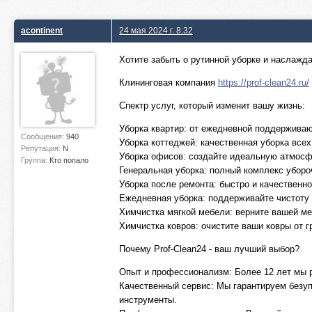
acontinent
24 мая 2024 г. 8:32
Хотите забыть о рутинной уборке и наслаж
Клининговая компания
https://prof-clean24.ru/
Спектр услуг, который изменит вашу жизнь:
Уборка квартир: от ежедневной поддерживаю
Сообщения:
940
Уборка коттеджей: качественная уборка все
Репутация:
N
Уборка офисов: создайте идеальную атмосфе
Группа:
Кто попало
Генеральная уборка: полный комплекс уборо
Уборка после ремонта: быстро и качественн
Ежедневная уборка: поддерживайте чистоту 
Химчистка мягкой мебели: верните вашей м
Химчистка ковров: очистите ваши ковры от г
Почему Prof-Clean24 - ваш лучший выбор?
Опыт и профессионализм: Более 12 лет мы р
Качественный сервис: Мы гарантируем безу
инструменты.