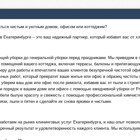
даться чистым и уютным домом, офисом или коттеджем?
в Екатеринбурге – это ваш надежный партнер, который избавит вас от х
щей уборки до генеральной уборки перед праздниками. Мы приведем в п
х помещений вашего коттеджа, включая террасы, балконы и прилегающу
ру для работы и впечатлите ваших клиентов безупречной чистотой офи
чных работ, который превратит ваше жилье или офис в образец чистоты 
о уберем ваш дом или офис после ремонта, избавив вас от пыли и строи
и порядок в вашем доме или офисе с помощью ежедневной уборки от Pro
ебели былую красоту и свежесть с помощью профессиональной химчист
рязи, пыли и пятен и сделайте их снова яркими и чистыми.
аботаем на рынке клининговых услуг Екатеринбурга, и наш опыт позво
пречный результат и удовлетворенность каждого клиента. Мы используе