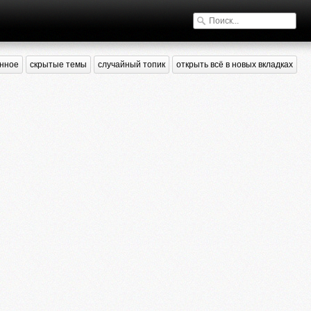
нное
скрытые темы
случайный топик
открыть всё в новых вкладках