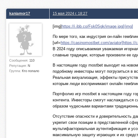
kaniamor17
15 мая 2024 г. 18:27
[img]
https://i.ibb.co/Fsk0Sgk/image.jpg[/img]
По мере того, как индустрия он-лайн гемблин
[url=
https://casinomostbet.com/aviator]https://c
В 2024 году описываемая уважаемая игорная
славные традиции, которые произвели ее одн
Сообщения:
110
В настоящем году mostbet выходит на ново
Репутация:
N
Группа:
Кто попало
подобному инвесторы могут погрузиться в в
Реальная визуализация, эффекты присутств
которым люди воспринимают онлайн гемблин
Портфолио игр mostbet в настоящем году го
контента. Инвесторы смогут наслаждаться 
образом чудесными вариантами традиционных
Отсутствие опасности и доверительность да
укрепит свои позиции в представленной сф
мультифакториальная аутентификация и усов
максимальную защиту играющих и их средст