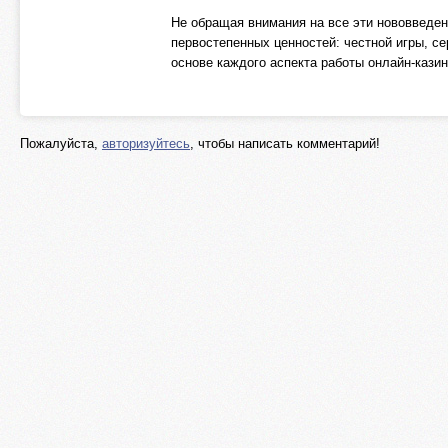
Не обращая внимания на все эти нововведен
первостепенных ценностей: честной игры, се
основе каждого аспекта работы онлайн-кази
Пожалуйста,
авторизуйтесь
, чтобы написать комментарий!