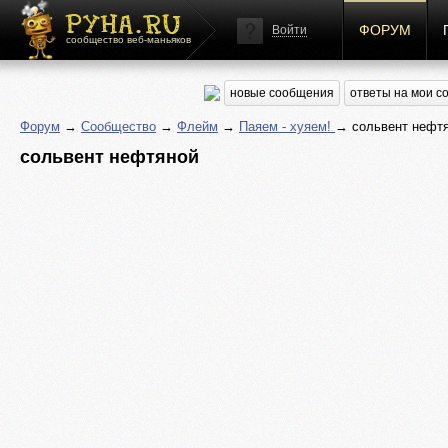
ФОРУМ
Войти
сообщество веб-маньяков
новые сообщения
ответы на мои 
Форум
→
Сообщество
→
Флейм
→
Паяем - хуяем!
→ сольвент нефт
сольвент нефтяной