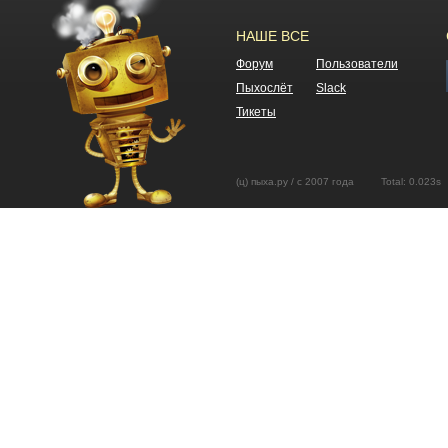
НАШЕ ВСЕ
Форум
Пользователи
Пыхослёт
Slack
Тикеты
(ц) пыха.ру / с 2007 года Total: 0.02