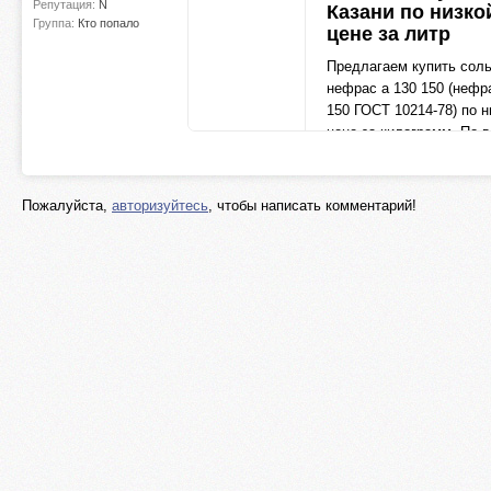
Репутация:
N
Казани по низко
Группа:
Кто попало
цене за литр
Предлагаем купить сол
нефрас а 130 150 (нефр
150 ГОСТ 10214-78) по н
цене за килограмм. По 
вопросам звоните: +7 (8
09-4
kzn.prosolvent.ru
Пожалуйста,
авторизуйтесь
, чтобы написать комментарий!