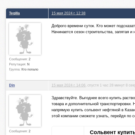
Teqilla
15 мая 2024 г. 12:38
Доброго времени суток. Кто может подсказат
Начинается сезон строительства, запятая и
Сообщения:
2
Репутация:
N
Группа:
Кто попало
Din
15 мая 2024 г. 14:06
, спустя 1 час 28 минут 8 се
Здравствуйте. Выгоднее всего купить раство
товара и дополнительной транспортировки. 
напрямую купить сольвент нефтяной в Каза
этой компании сможете узнать, перейдя по 
Сообщения:
2
Сольвент купить