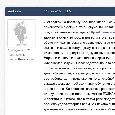
worksale
14 мая 2024 г. 11:54
С оглядкой на практику большое численное к
приобретения документа об обучении. Кстати
представленными вот здесь
http://diplomsagr
данный важный вопрос, и довести это элеме
обучении, фактически вне зависимости от е
отзывы, и оказывающую услуги на протяжении
Сообщения:
1472
обманщикам, а проданные документы выявятс
Репутация:
N
Наравне с этим не помешает разобраться в 
Группа:
Кто попало
имеющейся задачи. Непосредственно, эта по
попросту потерялся случайно, а оформить к
для себя диплом, в вариации, если по конк
востребован для продвижения по служебной л
заказать документ об окончании обучения в
персонально. Конечно же, важным превосхо
об обучении на оригинальном бланке-ГОЗНАК
и практично. Оттого, что в таком разе пред
всецело удовлетворяет всем без исключения
документы в представленной компании обойду