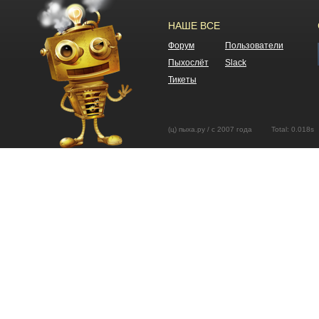
НАШЕ ВСЕ
Форум
Пользователи
Пыхослёт
Slack
Тикеты
(ц) пыха.ру / с 2007 года Total: 0.01