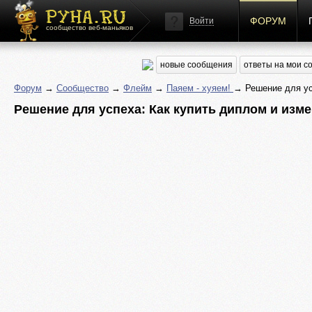
ФОРУМ
Войти
сообщество веб-маньяков
новые сообщения
ответы на мои 
Форум
→
Сообщество
→
Флейм
→
Паяем - хуяем!
→ Решение для ус
Решение для успеха: Как купить диплом и изм