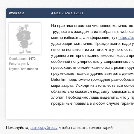
worksale
4 мая 2024 г. 12:38
На практике огромное численное количество 
трудности с заходом в их выбранные web-ка
можно избежать, а информация, тут
https://
удостовериться лично. Прежде всего, надо у
явно не появится, из-за того, что у него е
у данного интернет-казино имеется масса пр
Сообщения:
1472
особенной популярностью у современных люд
Репутация:
N
превосходств онлайн-казино есть резон под
Группа:
Кто попало
преумножают шансы удачно выиграть денежны
Betunlim предложено громадное разнообрази
мира азарта. Исходя из этого, есть все осно
обязательно окажется под силу подыскать, в
хлопот. Необходимо лишь выделить, что у пр
прозрачные правила в любом случае гарант
Пожалуйста,
авторизуйтесь
, чтобы написать комментарий!