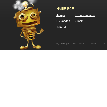
НАШЕ ВСЕ
Форум
Пользователи
Пыхослёт
Slack
Тикеты
(ц) пыха.ру / с 2007 года Total: 0.01