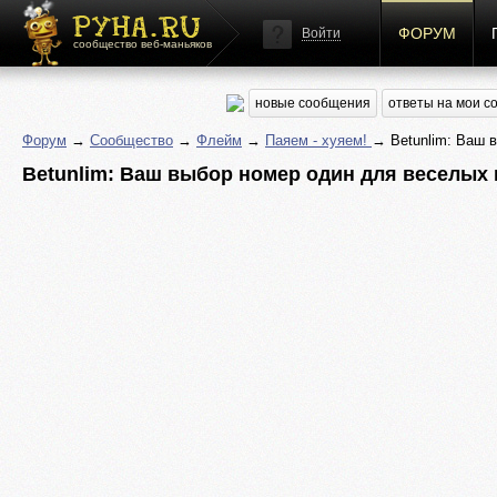
ФОРУМ
Войти
сообщество веб-маньяков
новые сообщения
ответы на мои 
Форум
→
Сообщество
→
Флейм
→
Паяем - хуяем!
→ Betunlim: Ваш 
Betunlim: Ваш выбор номер один для веселых 