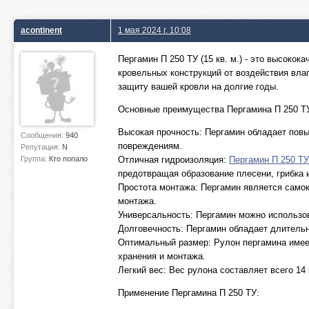
acontinent
1 мая 2024 г. 10:08
Пергамин П 250 ТУ (15 кв. м.) - это высок
кровельных конструкций от воздействия вла
защиту вашей кровли на долгие годы.
Основные преимущества Пергамина П 250 Т
Высокая прочность: Пергамин обладает повы
Сообщения:
940
повреждениям.
Репутация:
N
Группа:
Кто попало
Отличная гидроизоляция:
Пергамин П 250 ТУ 
предотвращая образование плесени, грибка 
Простота монтажа: Пергамин является само
монтажа.
Универсальность: Пергамин можно использов
Долговечность: Пергамин обладает длительн
Оптимальный размер: Рулон пергамина имеет
хранения и монтажа.
Легкий вес: Вес рулона составляет всего 14
Применение Пергамина П 250 ТУ: