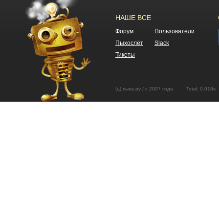
НАШЕ ВСЕ
Форум
Пользователи
Пыхослёт
Slack
Тикеты
(ц) пыха.ру / с 2007 года Total: 0.01