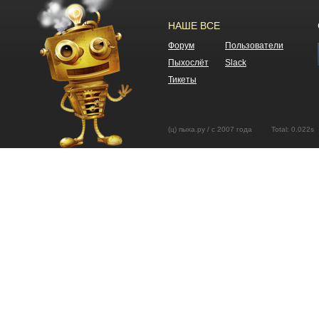
НАШЕ ВСЕ
Форум
Пользователи
Пыхослёт
Slack
Тикеты
(ц) пыха.ру / с 2007 года Total: 0.02