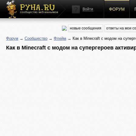
ФОРУМ
Войти
сообщество веб-маньяков
новые сообщения
ответы на мои 
Форум
→
Сообщество
→
Флейм
→ Как в Minecraft с модом на супер
Как в Minecraft с модом на супергероев актив