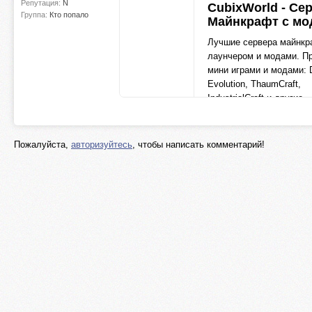
Репутация:
N
CubixWorld - Се
Группа:
Кто попало
Майнкрафт с мо
Лучшие сервера майнкр
лаунчером и модами. Пр
мини играми и модами: 
Evolution, ThaumCraft,
IndustrialCraft и другие.
cubixworld.net
Пожалуйста,
авторизуйтесь
, чтобы написать комментарий!