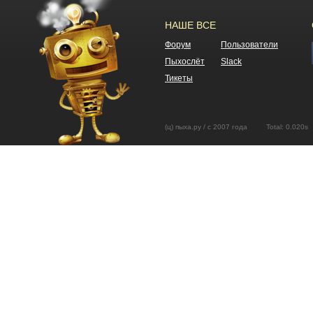
НАШЕ ВСЕ
Форум
Пользователи
Пыхослёт
Slack
Тикеты
(ц) пыха.ру / с 2007 года Total: 0.02