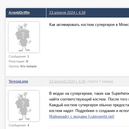
ArnoldGriffin
23 апреля 2024 г. 4:39
Как активировать костюм супергероя в Minec
Сообщения:
1
Репутация:
N
Группа:
Кто попало
TeresaLong
23 апреля 2024 г. 4:39
, спустя 7 секунд
В модах на супергероев, таких как Superher
найти соответствующий костюм. После того 
Каждый костюм супергероя обычно предоста
костюм надет. Подробнее о создании и испо
Майнкрафт с модами [cubixworld.net]
Сообщения:
4