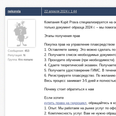
nekorela
22 апреля 2024 г. 1:44
Компания Kupit Prava специализируется на
только документ образца 2024 г. – мы помог
Этапы получения прав
Покупка прав на управление плавсредством с
1. Оставляете заявку. Это можно сделать п
Сообщения:
453
2. Получаете список необходимых документо
Репутация:
N
Группа:
Кто попало
3. Проходите обучение (при необходимости).
4. Сдаете теоретический экзамен. Получаете
5. Получаете удостоверение ГИМС. В течени
6. Регистрируете плавсредство. По желанию
Весь процесс занимает 3-5 дней и полность
Почему стоит обратиться к нам
Если хотите
купить права на гидроцикл
, обращайтесь в к
1. Опыт. Мы работаем на рынке услуг по оф
2. Комплексность услуг. Вам не нужно обра