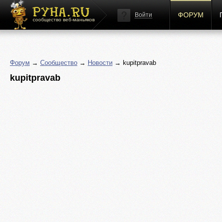
ФОРУМ
Войти
сообщество веб-маньяков
Форум
→
Сообщество
→
Новости
→ kupitpravab
kupitpravab