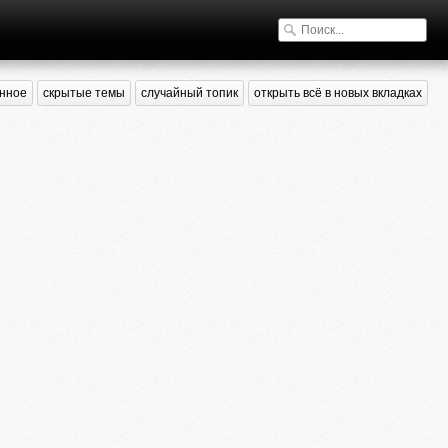
нное
скрытые темы
случайный топик
открыть всё в новых вкладках