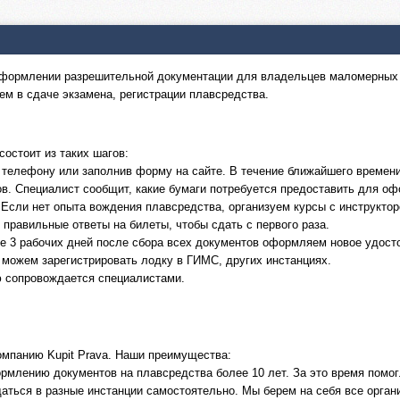
 оформлении разрешительной документации для владельцев маломерных
аем в сдаче экзамена, регистрации плавсредства.
остоит из таких шагов:
о телефону или заполнив форму на сайте. В течение ближайшего времен
в. Специалист сообщит, какие бумаги потребуется предоставить для о
 Если нет опыта вождения плавсредства, организуем курсы с инструктор
 правильные ответы на билеты, чтобы сдать с первого раза.
е 3 рабочих дней после сбора всех документов оформляем новое удост
 можем зарегистрировать лодку в ГИМС, других инстанциях.
ю сопровождается специалистами.
омпанию Kupit Prava. Наши преимущества:
ормлению документов на плавсредства более 10 лет. За это время помог
щаться в разные инстанции самостоятельно. Мы берем на себя все орган