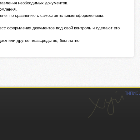
ставления необходимых документов.
ормления.
 денег по сравнению с самостоятельным оформлением.
цесс оформления документов под свой контроль и сделают его
цикл или другое плавсредство, бесплатно.
ПИПИС