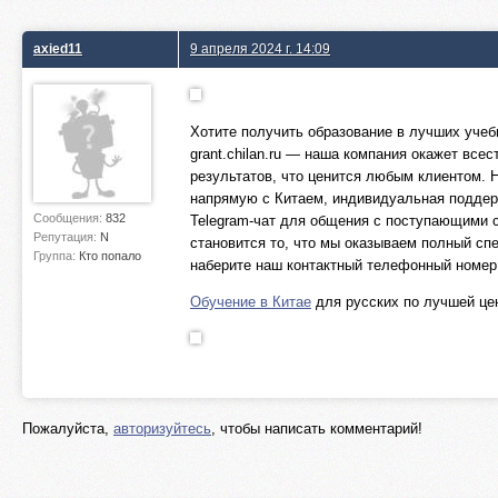
axied11
9 апреля 2024 г. 14:09
Хотите получить образование в лучших учеб
grant.chilan.ru — наша компания окажет вс
результатов, что ценится любым клиентом.
напрямую с Китаем, индивидуальная поддерж
Сообщения:
832
Telegram-чат для общения с поступающими 
Репутация:
N
становится то, что мы оказываем полный сп
Группа:
Кто попало
наберите наш контактный телефонный номер
Обучение в Китае
для русских по лучшей це
Пожалуйста,
авторизуйтесь
, чтобы написать комментарий!