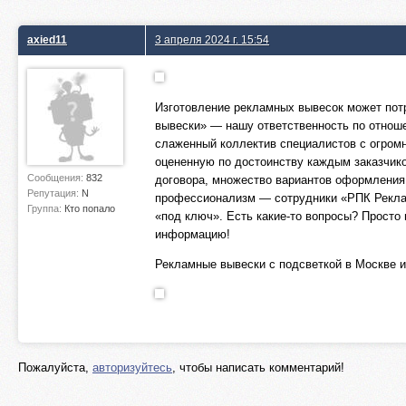
axied11
3 апреля 2024 г. 15:54
Изготовление рекламных вывесок может по
вывески» — нашу ответственность по отнош
слаженный коллектив специалистов с огромн
оцененную по достоинству каждым заказчико
Сообщения:
832
договора, множество вариантов оформления 
Репутация:
N
профессионализм — сотрудники «РПК Реклам
Группа:
Кто попало
«под ключ». Есть какие-то вопросы? Прост
информацию!
Рекламные вывески с подсветкой в Москве 
Пожалуйста,
авторизуйтесь
, чтобы написать комментарий!