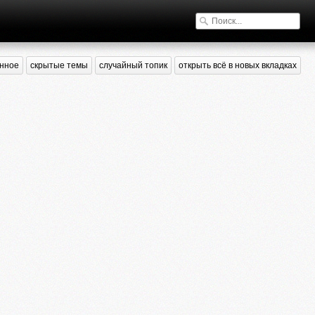
нное
скрытые темы
случайный топик
открыть всё в новых вкладках