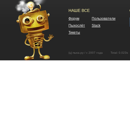
НАШЕ ВСЕ
Форум
Пользователи
Пыхослёт
Slack
Тикеты
(ц) пыха.ру / с 2007 года Total: 0.02