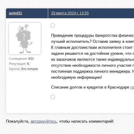
axied11
29 марта 2024 г. 13:55
Проведение процедуры банкротства физичес
лучший исполнитель? Оставив заявку в комп
К главным достоинствам исполнителя стоит 
задачи решаются на достойном уровне, что
Сообщения:
832
из заказчиков являются также индивидуальн
Репутация:
N
отсутствие необходимости личного участия 
Группа:
Кто попало
постоянная поддержка личного менеджера. 
необходимую информацию!
Списание долгов и кредитов в Краснодаре
г
Пожалуйста,
авторизуйтесь
, чтобы написать комментарий!