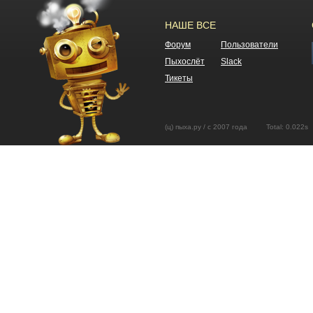
НАШЕ ВСЕ
Форум
Пользователи
Пыхослёт
Slack
Тикеты
(ц) пыха.ру / с 2007 года Total: 0.02