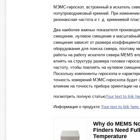
МЭМС-гироскоп, встроенный в искатель севе
полупроводниковый кремний. При изменении
резонансная частота и т. д. кремниевой плас
Два наиболее важных показателя производит
смещение, нулевое смещение и масштабный 
смещения зависит от размера коэффициента
оборудования для поиска севера, поэтому 
работы на работу искателя севера MEMS в
влиять на структуру размера головки гироск
частоту, чтобы повлиять на нулевое смеще
Поскольку компоненты гироскопа и характер
точность измерений МЭМС-гироскопа будет с
влияние на точность прибора ориентации на 
посмотреть полную статью
Your text to link he
Информация о продукте
Your text to link here.
Why do MEMS No
Finders Need Ful
Temperature