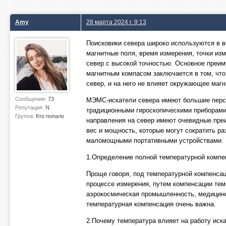
Amy
28 марта 2024 г. 9:13
Поисковики севера широко используются в в
магнитные поля, время измерения, точки из
север с высокой точностью. Основное преим
магнитным компасом заключается в том, что 
север, и на него не влияет окружающее магн
Сообщения:
73
МЭМС-искатели севера имеют большие персп
Репутация:
N
традиционными гироскопическими приборами
Группа:
Кто попало
направления на север имеют очевидные пре
вес и мощность, которые могут сократить р
маломощными портативными устройствами.
1.Определение полной температурной компе
Проще говоря, под температурной компенса
процессе измерения, путем компенсации тем
аэрокосмическая промышленность, медицинс
температурная компенсация очень важна.
2.Почему температура влияет на работу иск