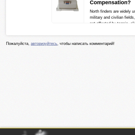
Compensation?
North finders are widely u
military and civilian fields
not affected by terrain, cl
external magnetic fields,
measurement
ericcointernational.co
Пожалуйста,
авторизуйтесь
, чтобы написать комментарий!