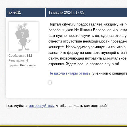
axied11
19 марта 2024 г. 17:05
Портал city-n.ru предоставляет каждому из
барабанщиков Не Школы Барабанов и о кажд
вам нужно просто изучить ее, сделав это в
отнести отсутствие необходимости проведе
концерте. Необходимо упомянуть и то, что 
заполните форму на соответствующей страни
Сообщения:
832
сайту, позволяющей потратить минимальное
Репутация:
N
страницу. Ждем вас на портале city-n.ru!
Группа:
Кто попало
Не школа гитары отзывы
учеников о концерте
Пожалуйста,
авторизуйтесь
, чтобы написать комментарий!