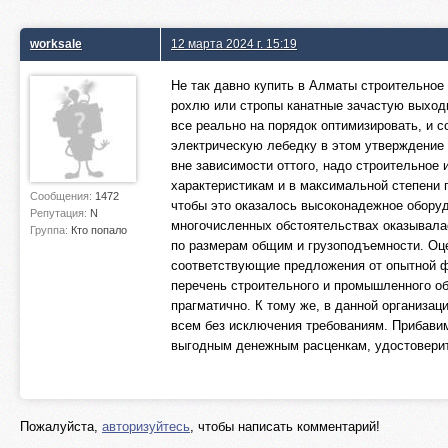
worksale
12 марта 2024 г. 15:19
Не так давно купить в Алматы строительное
рохлю или стропы канатные зачастую выхо
все реально на порядок оптимизировать, и
электрическую лебедку в этом утверждение
вне зависимости оттого, надо строительное
характеристикам и в максимальной степени 
Сообщения:
1472
чтобы это оказалось высоконадежное оборудо
Репутация:
N
многочисленных обстоятельствах оказывалас
Группа:
Кто попало
по размерам общим и грузоподъемности. Оце
соответствующие предложения от опытной ф
перечень строительного и промышленного об
прагматично. К тому же, в данной организац
всем без исключения требованиям. Прибавим
выгодным денежным расценкам, удостоверить
Пожалуйста,
авторизуйтесь
, чтобы написать комментарий!