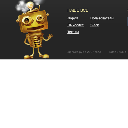
НАШЕ ВСЕ
Форум
Пользователи
Пыхослёт
Slack
Тикеты
(ц) пыха.ру / с 2007 года Total: 0.03