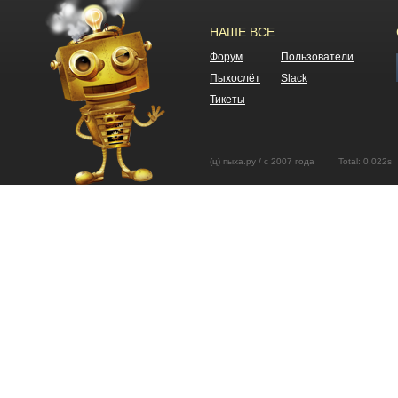
НАШЕ ВСЕ
Форум
Пользователи
Пыхослёт
Slack
Тикеты
(ц) пыха.ру / с 2007 года Total: 0.02