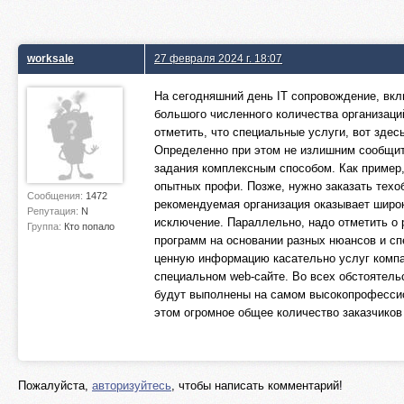
worksale
27 февраля 2024 г. 18:07
На сегодняшний день IT сопровождение, вкл
большого численного количества организаци
отметить, что специальные услуги, вот здес
Определенно при этом не излишним сообщит
задания комплексным способом. Как пример,
опытных профи. Позже, нужно заказать тех
Сообщения:
1472
рекомендуемая организация оказывает широки
Репутация:
N
исключение. Параллельно, надо отметить о 
Группа:
Кто попало
программ на основании разных нюансов и с
ценную информацию касательно услуг компан
специальном web-сайте. Во всех обстоятель
будут выполнены на самом высокопрофессио
этом огромное общее количество заказчиков
Пожалуйста,
авторизуйтесь
, чтобы написать комментарий!