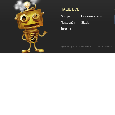
НАШЕ ВСЕ
Форум
Пользователи
Пыхослёт
Slack
Тикеты
(ц) пыха.ру / с 2007 года Total: 0.02