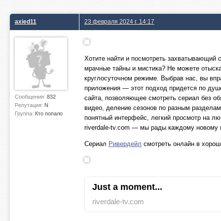
axied11
23 февраля 2024 г. 14:17
Хотите найти и посмотреть захватывающий 
мрачные тайны и мистика? Не можете отыскат
круглосуточном режиме. Выбрав нас, вы впра
приложения — этот подход придется по душ
Сообщения:
832
сайта, позволяющее смотреть сериал без об
Репутация:
N
видео, деление сезонов по разным разделам
Группа:
Кто попало
понятный интерфейс, легкий просмотр на лю
riverdale-tv.com — мы рады каждому новому
Сериал
Ривердейл
смотреть онлайн в хорош
Just a moment...
riverdale-tv.com