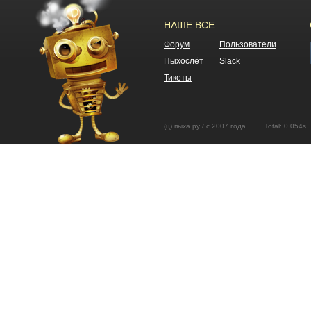
НАШЕ ВСЕ
Форум
Пользователи
Пыхослёт
Slack
Тикеты
(ц) пыха.ру / с 2007 года Total: 0.05