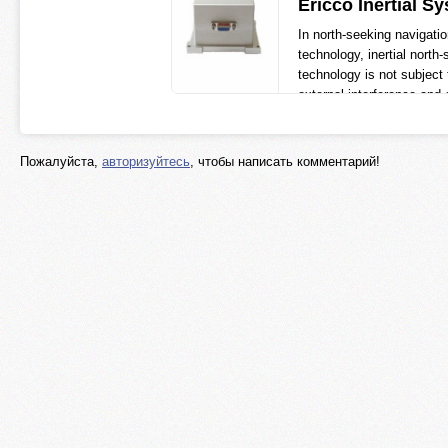
Ericco Inertial S
In north-seeking navigati
technology, inertial north
technology is not subject 
external interference and
independently
ericcointernational.co
Пожалуйста,
авторизуйтесь
, чтобы написать комментарий!