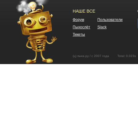
НАШЕ ВСЕ
Форум
Пользователи
Пыхослёт
Slack
Тикеты
(ц) пыха.ру / с 2007 года Total: 0.02