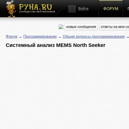
ФОРУМ
Войти
сообщество веб-маньяков
новые сообщения
ответы на мои 
Форум
→
Программирование
→
Общие вопросы программирования
→ 
Системный анализ MEMS North Seeker