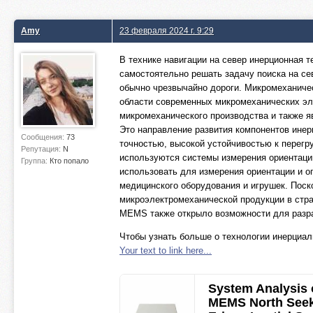
Amy
23 февраля 2024 г. 9:29
В технике навигации на север инерционная 
самостоятельно решать задачу поиска на с
обычно чрезвычайно дороги. Микромеханичес
области современных микромеханических эл
микромеханического производства и также я
Это направление развития компонентов инер
Сообщения:
73
точностью, высокой устойчивостью к перегр
Репутация:
N
используются системы измерения ориентаци
Группа:
Кто попало
использовать для измерения ориентации и о
медицинского оборудования и игрушек. Поск
микроэлектромеханической продукции в стра
MEMS также открыло возможности для разра
Чтобы узнать больше о технологии инерциал
Your text to link here...
System Analysis 
MEMS North Seek