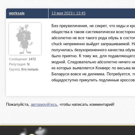
worksale
13 мая 2023 г. 13:45
Без преувеличения, не секрет, что кеды и к
общества в таком систематически всесторон
абсолютно не все такого рода обувь в сост
chuck непременно выйдет запрашиваемой. На
получилась безукоризненного качества обув
было приятно. К тому же, для подавляющего
Сообщения:
1472
модной. Следовательно абсолютно ничего не
Репутация:
N
из которых выявляется Конверс по весьма м
Группа:
Кто попало
Беларуси вовсе не дилемма. Потребуется, т
общедоступно прикупить подлинные кроссов
Пожалуйста,
авторизуйтесь
, чтобы написать комментарий!