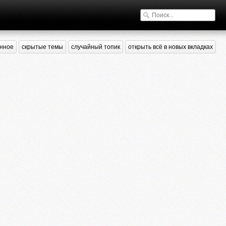
нное
скрытые темы
случайный топик
открыть всё в новых вкладках