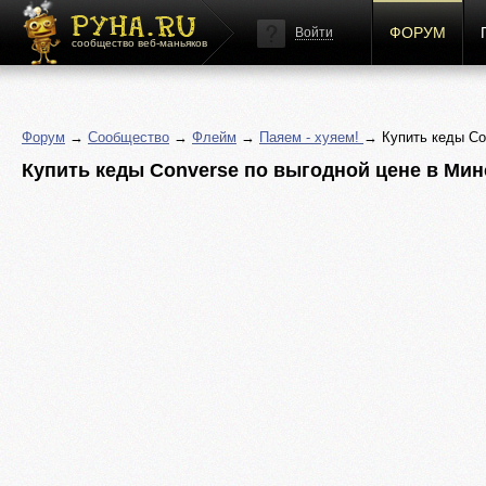
ФОРУМ
Войти
сообщество веб-маньяков
Форум
→
Сообщество
→
Флейм
→
Паяем - хуяем!
→ Купить кеды Co
Купить кеды Converse по выгодной цене в Мин