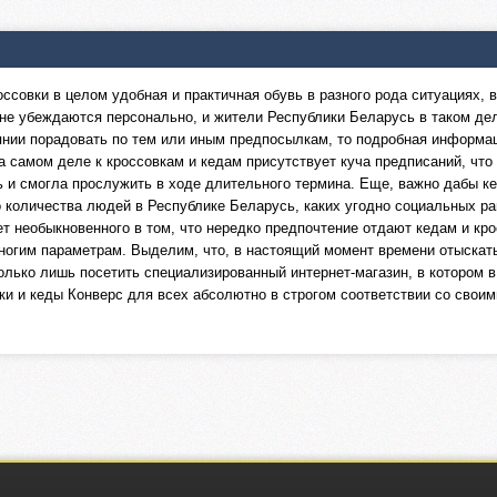
россовки в целом удобная и практичная обувь в разного рода ситуациях,
не убеждаются персонально, и жители Республики Беларусь в таком деле
оянии порадовать по тем или иным предпосылкам, то подробная информа
 самом деле к кроссовкам и кедам присутствует куча предписаний, что 
ь и смогла прослужить в ходе длительного термина. Еще, важно дабы ке
 количества людей в Республике Беларусь, каких угодно социальных ра
т необыкновенного в том, что нередко предпочтение отдают кедам и кро
ногим параметрам. Выделим, что, в настоящий момент времени отыскать 
олько лишь посетить специализированный интернет-магазин, в котором 
ки и кеды Конверс для всех абсолютно в строгом соответствии со сво