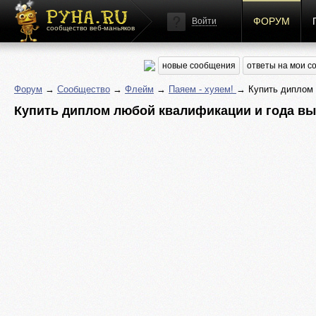
ФОРУМ
Войти
сообщество веб-маньяков
новые сообщения
ответы на мои 
Форум
→
Сообщество
→
Флейм
→
Паяем - хуяем!
→ Купить диплом 
Купить диплом любой квалификации и года вып