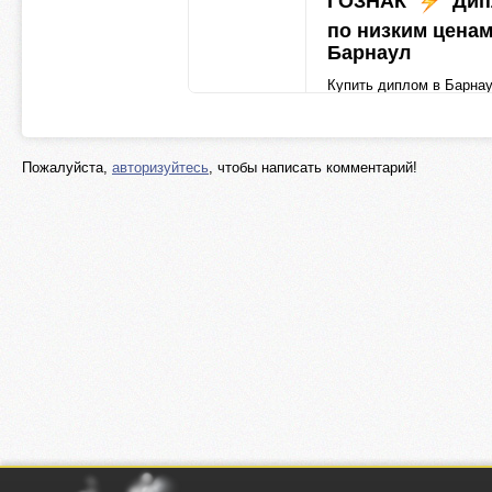
ГОЗНАК
Дип
по низким цена
Барнаул
Купить диплом в Барна
недорого и без предопл
Закажите настоящ
диплом в Барнауле с о
Пожалуйста,
авторизуйтесь
, чтобы написать комментарий!
при получении
Бес
доставка заказов курье
diploma-edu.com