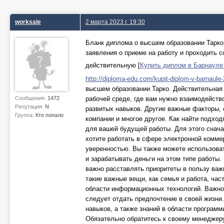
worksale
2 марта 2023 г. 19:30
Бланк диплома о высшем образовании Тарко
заявления о приеме на работу и проходить 
действительную [
Купить диплом в Барнаул
http://diploma-edu.com/kupit-diplom-v-barnaule-
высшем образовании Тарко. Действительная
Сообщения:
1472
рабочей среде, где вам нужно взаимодейст
Репутация:
N
развитых навыков. Другие важные факторы, 
Группа:
Кто попало
компании и многое другое. Как найти подх
для вашей будущей работы. Для этого снача
хотите работать в сфере электронной коммер
уверенностью. Вы также можете использовать
и зарабатывать деньги на этом типе работы
важно расставлять приоритеты в пользу важ
такие важные вещи, как семья и работа, част
области информационных технологий. Важно 
следует отдать предпочтение в своей жизни
навыков, а также знаний в области програм
Обязательно обратитесь к своему менеджер