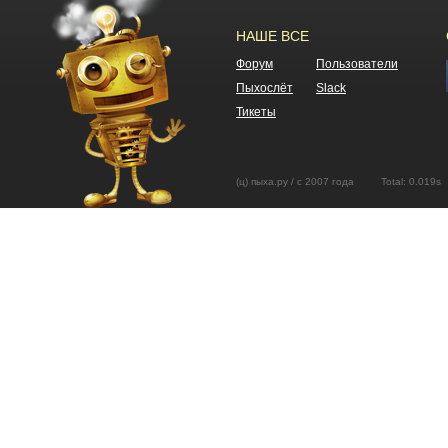
НАШЕ ВСЕ
Форум
Пользователи
Пыхослёт
Slack
Тикеты
(ц) пыха.ру / с 2007 года Total: 0.01