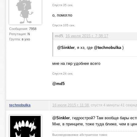
Спустя 35 сек.
о, помогло
Спустя 105 сек.
Сообщения:
7958
Репутация:
N
md5
,
16 июля 2015 г. 7:38:17
Группа:
в ухо
@Sinkler
, я хз, где
@technobulka
)
мне на гмр удобнее всего
Спустя 24 сек.
@md5
technobulka
16 июля 2015 г. 11:38
, спустя 4 минуты 41 секун
@Sinkler
, гидрострой? Там вообще бары ест
Мне, в принципе, тоже туда ближе, чем в цен
Высокоуровневое абстрактное говно