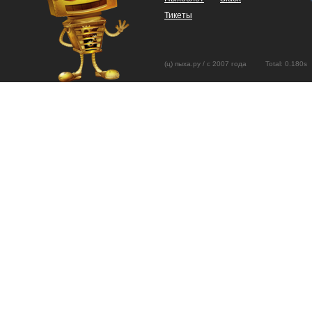
Тикеты
(ц) пыха.ру / с 2007 года Total: 0.18