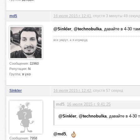
md5
16 июля 2015 г. 12:41
, спустя 3 минуты 49 секун
@Sinkler
,
@technobulka
, давайте в 4-30 там
все умрут, а я изумруд
Сообщения:
11960
Репутация:
N
Группа:
в ухо
Sinkler
16 июля 2015 г. 12:42
, спустя 57 секунд
md5
,
16 июля 2015 г. 9:41:25
@Sinkler
,
@technobulka
, давайте в 4-30 
@md5
,
Сообщения:
7958