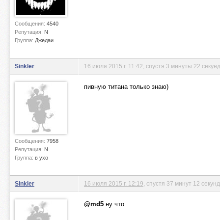
Сообщения:
4540
Репутация:
N
Группа:
Джедаи
Sinkler
16 июля 2015 г. 11:42
, спустя 3 минуты 22 секун
пивную титана только знаю)
Сообщения:
7958
Репутация:
N
Группа:
в ухо
Sinkler
16 июля 2015 г. 12:19
, спустя 37 минут 12 секунд
@md5
ну что