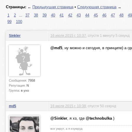
Страницы:
←
Предыдущая страница
•
Следующая страница
→
1
2
...
37
38
39
40
41
42
43
44
45
46
47
48
49
99
100
Sinkler
16 июля 2015 г. 10:37
, спустя 1 минуту 5 секунд
@md5
, ну можно и сегодня, в принципе) а г
Сообщения:
7958
Репутация:
N
Группа:
в ухо
md5
16 июля 2015 г. 10:38
, спустя 50 секунд
@Sinkler
, я хз, где
@technobulka
)
все умрут, а я изумруд