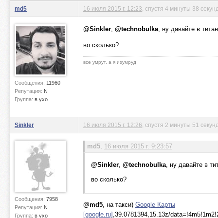
md5
16 июля 2015 г. 12:23
, спустя 4 минуты 38 секун
@Sinkler
,
@technobulka
, ну давайте в тита
во сколько?
все умрут, а я изумруд
Сообщения:
11960
Репутация:
N
Группа:
в ухо
Sinkler
16 июля 2015 г. 12:26
, спустя 2 минуты 51 секун
md5
,
16 июля 2015 г. 9:23:57
@Sinkler
,
@technobulka
, ну давайте в ти
во сколько?
Сообщения:
7958
@md5
, на такси)
Google Карты
Репутация:
N
[google.ru]
,39.0781394,15.13z/data=!4m5!1
Группа:
в ухо