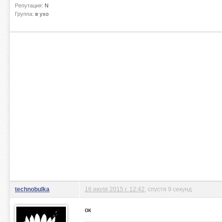
Репутация:
N
Группа:
в ухо
technobulka
16 июля 2015 г. 12:42
, спустя 9 секунд
ок