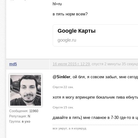
hl=ru
в пять норм всем?
Google Карты
google.ru
md5
16 июля 2015 г. 12:29
, спустя 2 минуты 35 секун
@Sinkler
, ой бля, я совсем забыл, мне сего
Спустя 22 сек.
хотя я могу впринципе бокальчик пива ебнут
Спустя 15 сек.
Сообщения:
11960
Репутация:
N
давайте в пять) мне главное в 7-30 где-то в 
Группа:
в ухо
все умрут, а я изумруд