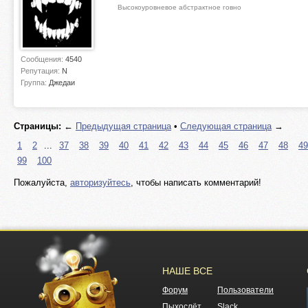
Высокоуровневое абстрактное говно
Сообщения:
4540
Репутация:
N
Группа:
Джедаи
Страницы:
←
Предыдущая страница
•
Следующая страница
→
1
2
...
37
38
39
40
41
42
43
44
45
46
47
48
49
99
100
Пожалуйста,
авторизуйтесь
, чтобы написать комментарий!
НАШЕ ВСЕ
Форум
Пользователи
Пыхослёт
Slack