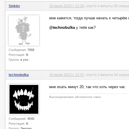
Sinkler
16 июля 2015 г. 12:34
, спустя 4 минуты 36 секун
мне кажется, тогда лучше начать к четырём 
@technobulka
у тебя как?
Сообщения:
7958
Репутация:
N
Группа:
в ухо
technobulka
16 июля 2015 г. 12:37
, спустя 3 минуты 34 секун
мне ехать минут 20, так что хоть через час
Высокоуровневое абстрактное говно
Сообщения:
4540
Репутация:
N
Группа:
Джедаи