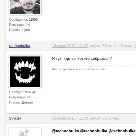
Сообщения:
11960
Репутация:
N
Группа:
в ухо
technobulka
16 июля 2015 г. 11:33
, спустя 55 минут 10 секунд
Я тут. Где вы хотите собраться?
Высокоуровневое абстрактное говно
Сообщения:
4540
Репутация:
N
Группа:
Джедаи
Sinkler
16 июля 2015 г. 11:34
, спустя 35 секунд
@technobulka
@technobulka
@technobulka