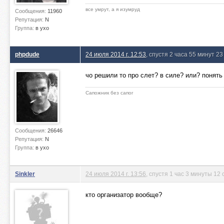
все умрут, а я изумруд
Сообщения:
11960
Репутация:
N
Группа:
в ухо
phpdude
24 июля 2014 г. 12:53
, спустя 2 часа 55 минут 2
чо решили то про слет? в силе? или? понять 
Сапожник без сапог
Сообщения:
26646
Репутация:
N
Группа:
в ухо
Sinkler
24 июля 2014 г. 13:56
, спустя 1 час 3 минуты 12 
кто организатор вообще?