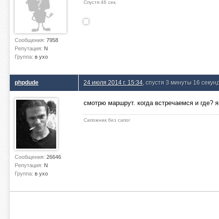
Спустя 46 сек.
Сообщения:
7958
Репутация:
N
Группа:
в ухо
phpdude
24 июля 2014 г. 15:34
, спустя 3 минуты 16 секун
смотрю маршрут. когда встречаемся и где? 
Сапожник без сапог
Сообщения:
26646
Репутация:
N
Группа:
в ухо