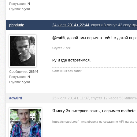
Репутация:
N
Группа:
в ухо
phpdude
24 июля 2014 г. 22:44
, спустя 8 минут 42 секунд
@md5
, давай. мы верим в тебя! с датой опр
Спустя 7 сек.
ну и где встретимся.
Сапожник без сапог
Сообщения:
26646
Репутация:
N
Группа:
в ухо
adw0rd
25 июля 2014 г. 11:37
, спустя 12 часов 53 минут
Я могу 3х питерцев взять, например mathete
https://smappi.org/ - платформа по созданию API на все