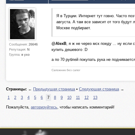
Я в Турции. Интернет тут говно. Часто по
августа. А там все зависит от того будут
Москве подбирает.
@AlexB
, я ж не через мск поеду ... ну есл
Сообщения:
26646
купить дешевого :D
Репутация:
N
Группа:
в ухо
а по 70 рублей покупать рука не поднимаетс
Сапожник без сапог
Страницы:
←
Предыдущая страница
•
Следующая страница
→
1
2
3
4
5
6
7
8
9
10
11
12
13
Пожалуйста,
авторизуйтесь
, чтобы написать комментарий!