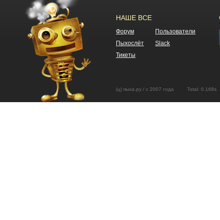
НАШЕ ВСЕ
Форум
Пользователи
Пыхослёт
Slack
Тикеты
(ц) пыха.ру / с 2007 года Total: 0.16