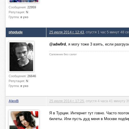
Сообщения:
22959
Репутация:
N
Группа:
в ухо
phpdude
25 июля 2014 г. 12:43
, спустя 1 час 5 минут 48 с
@adw0rd
, я могу тоже 3 взять, если разгруз
Сапожник без сапог
Сообщения:
26646
Репутация:
N
Группа:
в ухо
AlexB
25 июля 2014 г. 17:25
, спустя 4 часа 41 минуту 3
Я в Турции. Интернет тут говно. Часто поэто
билеты. Или пусть дуд меня в Москве подби