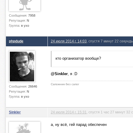
Сообщения:
7958
Репутация:
N
Группа:
в ухо
phpdude
24 июля 2014 г. 14:03
, спустя 7 минут 22 секунд
кто организатор вообще?
@Sinkler
, я :D
Сапожник без сапог
Сообщения:
26646
Репутация:
N
Группа:
в ухо
Sinkler
24 июля 2014 г. 15:31
, спустя 1 час 27 минут 32
а, ну всё, гей парад обеспечен