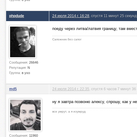
phpdude
24 июля 2014 г. 16:28
, спустя 11 минут 25 секунд
поеду через литва/латвия границу, там вмест
Сапожник без сапог
Сообщения:
26646
Репутация:
N
Группа:
в ухо
md5
24 июля 2014 г. 22:35
, спустя 6 часов 7 минут 36
ну я завтра позвоню алексу, спрошу, как у н
все умрут, а я изумруд
Сообщения:
11960