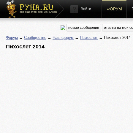
ФОРУМ
Войти
сообщество веб-маньяков
новые сообщения
ответы на мои 
Форум
→
Сообщество
→
Наш форум
→
Пыхослет
→ Пихослет 2014
Пихослет 2014