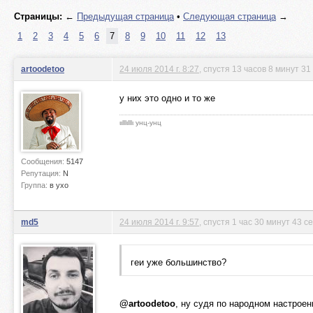
Страницы:
←
Предыдущая страница
•
Следующая страница
→
1
2
3
4
5
6
7
8
9
10
11
12
13
artoodetoo
24 июля 2014 г. 8:27
, спустя 13 часов 8 минут 31
у них это одно и то же
ιιlllιlllι унц-унц
Сообщения:
5147
Репутация:
N
Группа:
в ухо
md5
24 июля 2014 г. 9:57
, спустя 1 час 30 минут 43 с
геи уже большинство?
@artoodetoo
, ну судя по народном настроен