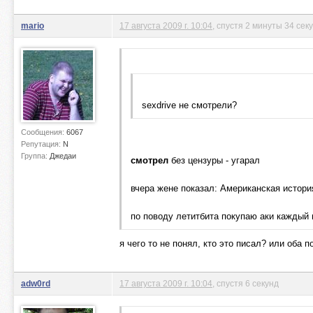
mario
17 августа 2009 г. 10:04
, спустя 2 минуты 34 сек
sexdrive не смотрели?
Сообщения:
6067
Репутация:
N
Группа:
Джедаи
смотрел
без цензуры - угарал
вчера жене показал: Американская истори
по поводу летитбита покупаю аки каждый м
я чего то не понял, кто это писал? или оба п
adw0rd
17 августа 2009 г. 10:04
, спустя 6 секунд