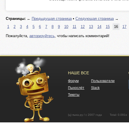
Страницы:
←
Предыдущая страница
•
Следующая страница
→
1
2
3
4
5
6
7
8
9
10
11
12
13
14
15
16
17
Пожалуйста,
авторизуйтесь
, чтобы написать комментарий!
НАШЕ ВСЕ
Форум
Пользователи
Пыхослёт
Slack
Тикеты
(ц) пыха.ру / с 2007 года Total: 0.09