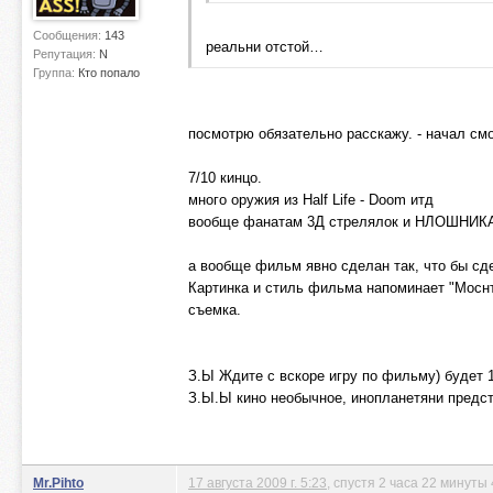
Сообщения:
143
реальни отстой…
Репутация:
N
Группа:
Кто попало
посмотрю обязательно расскажу. - начал смо
7/10 кинцо.
много оружия из Half Life - Doom итд
вообще фанатам 3Д стрелялок и НЛОШНИКА
а вообще фильм явно сделан так, что бы сде
Картинка и стиль фильма напоминает "Моснт
съемка.
З.Ы Ждите с вскоре игру по фильму) будет
З.Ы.Ы кино необычное, инопланетяни предст
Mr.Pihto
17 августа 2009 г. 5:23
, спустя 2 часа 22 минуты