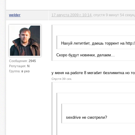
welder
17 августа 2009 г. 10:14
, спустя 9 минут 54 секу
Нахуй летитбит, даешь торрент на http://k
Скоро будут новинки, делаем…
Сообщения:
2945
Репутация:
N
Группа:
в ухо
у меня на работе 8 мегабит безлимитка но т
Спустя 39 сек.
sexdrive не смотрели?