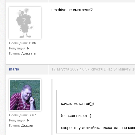
sexdrive не смотрели?
Сообщения:
1386
Репутация:
N
Группа:
Адекваты
mario
17 августа 2009 г. 6:57
, спустя 1 час 34 минуты 1
качаю мотангой)))
Сообщения:
6067
5 часов пишет :(
Репутация:
N
Группа:
Джедаи
скорость у летитбита плакательная коне