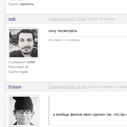
Группа:
Адекваты
md5
17 августа 2009 г. 11:05
, спустя 29 секунд
хочу посмотреть
все умрут, а я изумруд
Сообщения:
11960
Репутация:
N
Группа:
в ухо
Frozzeg
17 августа 2009 г. 11:18
, спустя 13 минут 1 секун
а вообще фильм явно сделан так, что бы 