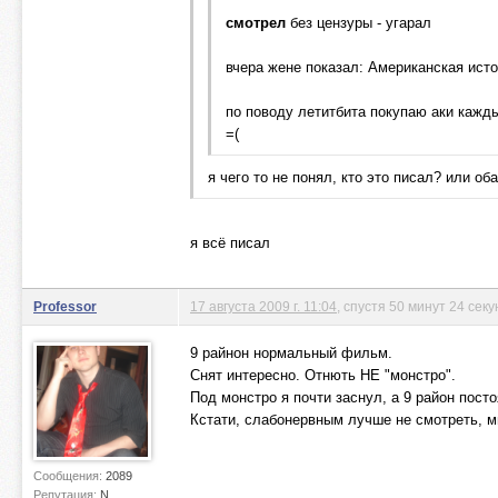
смотрел
без цензуры - угарал
вчера жене показал: Американская исто
по поводу летитбита покупаю аки кажды
=(
я чего то не понял, кто это писал? или оба
я всё писал
Professor
17 августа 2009 г. 11:04
, спустя 50 минут 24 сек
9 райнон нормальный фильм.
Снят интересно. Отнють НЕ "монстро".
Под монстро я почти заснул, а 9 район пост
Кстати, слабонервным лучше не смотреть, мн
Сообщения:
2089
Репутация:
N