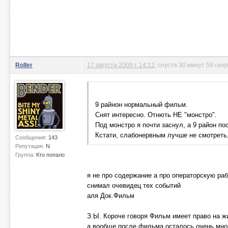
Roller
17 августа 2009 г. 14:12
, спустя 30 минут 56 сек
9 райнон нормальный фильм.
Снят интересно. Отнють НЕ "монстро".
Под монстро я почти заснул, а 9 район по
Кстати, слабонервным лучше не смотреть,
Сообщения:
143
Репутация:
N
Группа:
Кто попало
я не про содержание а про операторскую раб
снимал очевидец тех событий
аля Док.Фильм
З.Ы. Короче говоря Фильм имеет право на ж
а вообще после фильма осталось очень мног