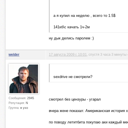
а я купил на неделю , всего то 1.5$
141кб\с качать 1ч-2м
ну дык делись паролем :)
welder
17 августа 2009 г. 10:01
, спустя 3 часа 3 минуты
sexdrive не смотрели?
Сообщения:
2945
смотрел без цензуры - угарал
Репутация:
N
Группа:
в ухо
вчера жене показал: Американская история х
по поводу летитбита покупаю аки каждый мес