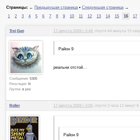
Страницы:
←
Предыдущая страница
•
Следующая страница
→
1
2
3
4
5
6
7
8
9
10
11
12
13
14
15
16
17
Trej Gun
17 августа 2009 г. 0:48
, спустя 44 минуты 15 сек
Район 9
реальни отстой…
Сообщения:
5305
Репутация:
N
Группа:
в ухо
Roller
17 августа 2009 г. 3:00
, спустя 2 часа 12 минут 9
Район 9