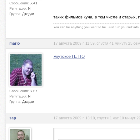
Сообщения:
5641
Репутация:
N
Группа:
Джедаи
таких фильмов куча, в том числе и старых, 
You can be anything you want to be. Just turn yourself into
mario
17 августа 2009 г. 11:59
, спустя 41 минуту 25 сек
Якутское ГЕТТО
Сообщения:
6067
Репутация:
N
Группа:
Джедаи
sap
17 августа 2009 г. 13:10
, спустя 1 час 10 минут 2