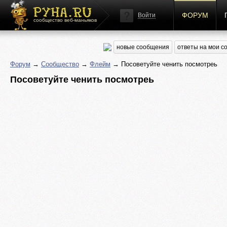
ФОРУМ
Войти
сообщество веб-маньяков
новые сообщения
ответы на мои 
Форум
→
Сообщество
→
Флейм
→ Посоветуйте ченить посмотреь
Посоветуйте ченить посмотреь