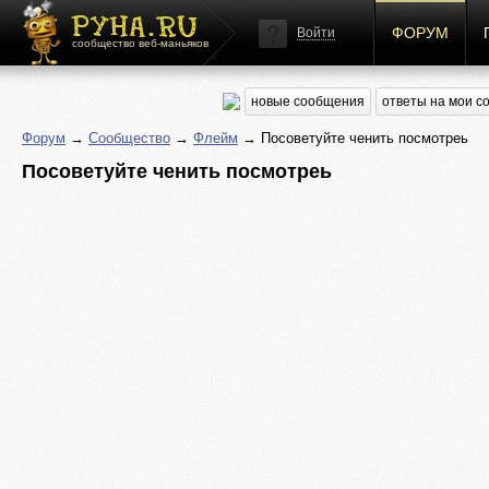
ФОРУМ
Войти
сообщество веб-маньяков
новые сообщения
ответы на мои 
Форум
→
Сообщество
→
Флейм
→ Посоветуйте ченить посмотреь
Посоветуйте ченить посмотреь