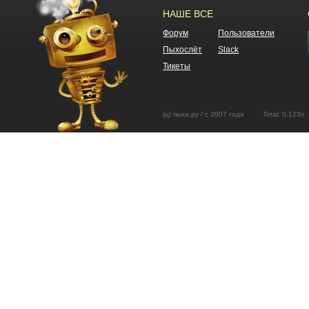
НАШЕ ВСЕ
Форум
Пользователи
Пыхослёт
Slack
Тикеты
(ц) пыха.ру / с 2007 года Total: 0.12