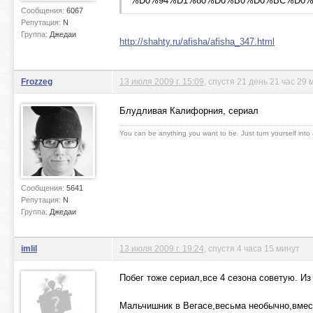
%D0%94%D1%80%D0%B0%D0%BC%D0%
Сообщения:
6067
Репутация:
N
Группа:
Джедаи
http://shahty.ru/afisha/afisha_347.html
Frozzeg
13 июля 2009 г. 15:09
, спустя 21 день 21 час 29 
Блудливая Калифорния, сериал
You can be anything you want to be. Just turn yourself into
Сообщения:
5641
Репутация:
N
Группа:
Джедаи
imlil
13 июля 2009 г. 19:24
, спустя 4 часа 15 минут
Побег тоже сериал,все 4 сезона советую. Из
Мальчишник в Вегасе,весьма необычно,вмест