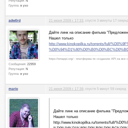
Репутация:
N
Группа:
в ухо
adw0rd
21 июня 2009 г. 17:33
, спустя 3 минуты 17 секун
Дайте линк на описание фильма "Предложен
Нашел только
http://www.kinokopilka.ru/torrents/
%D0%94%D1%80%D0%B0%D0%BC%D0%B
https://smappi.org/ - платформа по созданию API на все
Сообщения:
22959
Репутация:
N
Группа:
в ухо
mario
21 июня 2009 г. 17:39
, спустя 5 минут 59 секунд
Дайте линк на описание фильма "Предло
Нашел только
http://www.kinokopilka.ru/torrent