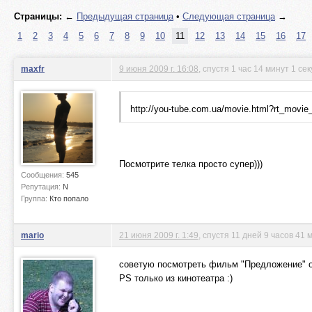
Страницы:
←
Предыдущая страница
•
Следующая страница
→
1
2
3
4
5
6
7
8
9
10
11
12
13
14
15
16
17
maxfr
9 июня 2009 г. 16:08
, спустя 1 час 14 минут 1 се
http://you-tube.com.ua/movie.html?rt_movie
Посмотрите телка просто супер)))
Сообщения:
545
Репутация:
N
Группа:
Кто попало
mario
21 июня 2009 г. 1:49
, спустя 11 дней 9 часов 41 
советую посмотреть фильм "Предложение" 
PS только из кинотеатра :)