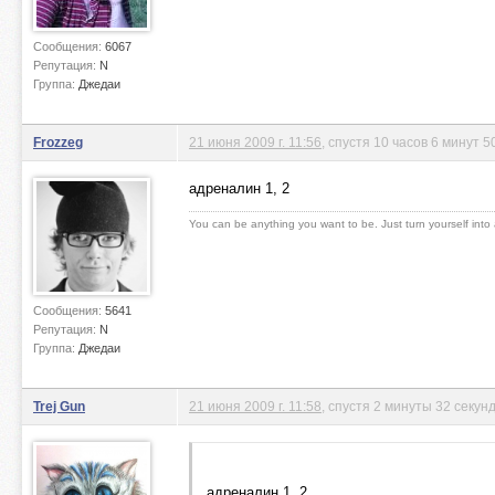
Сообщения:
6067
Репутация:
N
Группа:
Джедаи
Frozzeg
21 июня 2009 г. 11:56
, спустя 10 часов 6 минут 5
адреналин 1, 2
You can be anything you want to be. Just turn yourself into
Сообщения:
5641
Репутация:
N
Группа:
Джедаи
Trej Gun
21 июня 2009 г. 11:58
, спустя 2 минуты 32 секун
адреналин 1, 2