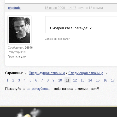
phpdude
15 июля 2009 г. 14:47
, спустя 12 секунд
"Смотрел кто Я легенда" ?
Сапожник без сапог
Сообщения:
26646
Репутация:
N
Группа:
в ухо
Страницы:
←
Предыдущая страница
•
Следующая страница
→
1
2
3
4
5
6
7
8
9
10
11
12
13
14
15
16
17
Пожалуйста,
авторизуйтесь
, чтобы написать комментарий!