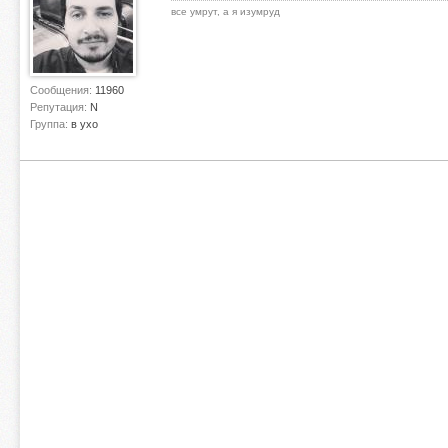
все умрут, а я изумруд
Сообщения:
11960
Репутация:
N
Группа:
в ухо