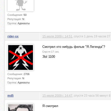
Сообщения:
50
Репутация:
N
Группа:
Адекваты
rider-sx
15 июля 2009 г. 14:51
, спустя 1 день 19 часов 27
Смотрел кто нибудь фильм "Я Легенда"?
Спустя 17 сек.
ЗЫ 1100
Сообщения:
2706
Репутация:
N
Группа:
Адекваты
md5
15 июля 2009 г. 14:47
, спустя 23 часа 56 минут 8
Я смотрел