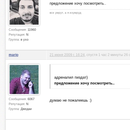
предложение хочу посмотреть..
все умрут, а я изумруд
Сообщения:
11960
Репутация:
N
Группа:
в ухо
mario
21 июня 2009 г. 16:24
, спустя 1 час 2 минуты 26 
адреналил пиздат)
предложение хочу посмотреть..
Сообщения:
6067
думаю не пожалеешь :)
Репутация:
N
Группа:
Джедаи