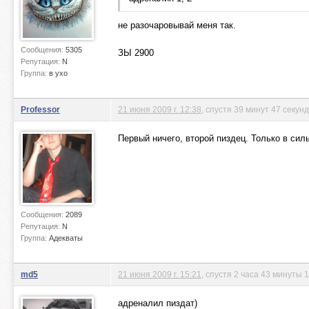
не разочаровывай меня так.
Сообщения:
5305
ЗЫ 2900
Репутация:
N
Группа:
в ухо
Professor
21 июня 2009 г. 12:38
, спустя 39 минут 47 секунд
Первый ничего, второй пиздец. Только в сил
Сообщения:
2089
Репутация:
N
Группа:
Адекваты
md5
21 июня 2009 г. 15:21
, спустя 2 часа 43 минуты 
адреналил пиздат)