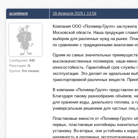
acontinent
28 февраля 2025 г. 13:58
Компания ООО «Полимер-Групп» заслужила р
Московской области. Наша продукция славит
выбором для различных нужд на рынке. Пла
по сравнению с традиционными аналогами из
Одним из самых значительных преимуществ 
Сообщения:
940
высококачественных полимеров, наши емкос
Репутация:
N
износостойкость. Гарантийный срок службы 
Группа:
Кто попало
эксплуатации. Это делает их идеальным выб
транспортировкой различных веществ. Прио
В компании «Полимер-Групп» представлен в
Благодаря такому разнообразию объёмов, н
для хранения воды, дизельного топлива, а т
универсальным решением для частных лиц и
Пластиковые емкости от «Полимер-Групп» о
первых, пластиковые контейнеры значительн
установку. Во-вторых, они устойчивы к корр
надежность в различных эксплуатационных 