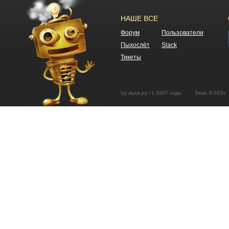
НАШЕ ВСЕ
Форум
Пользователи
Пыхослёт
Slack
Тикеты
(ц) пыха.ру / с 2007 года Total: 0.02