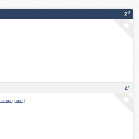
nitoring.com]
.