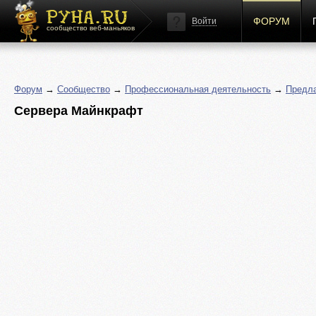
ФОРУМ
Войти
сообщество веб-маньяков
Форум
→
Сообщество
→
Профессиональная деятельность
→
Предла
Сервера Майнкрафт