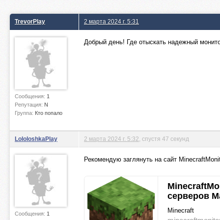
TrevorPlay
2 марта 2024 г. 5:31
Добрый день! Где отыскать надежный монито
Сообщения:
1
Репутация:
N
Группа:
Кто попало
LololoshkaPlay
2 марта 2024 г. 5:32
, спустя 47 секунд
Рекомендую заглянуть на сайт MinecraftMoni
MinecraftMo
серверов М
Minecraft
Сообщения:
1